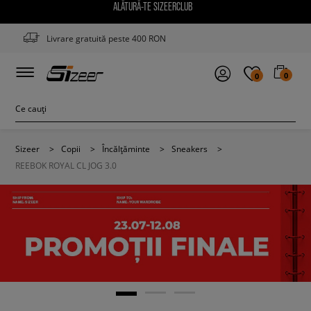
ALĂTURĂ-TE SIZEERCLUB
Livrare gratuită peste 400 RON
0
0
Sizeer
>
Copii
>
Încălțăminte
>
Sneakers
>
REEBOK ROYAL CL JOG 3.0