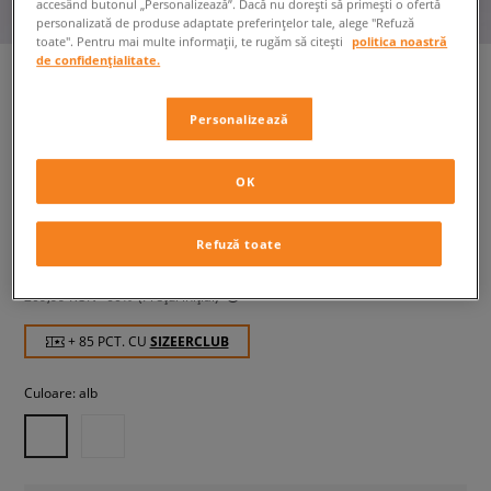
accesând butonul „Personalizează”. Dacă nu dorești să primești o ofertă
personalizată de produse adaptate preferințelor tale, alege "Refuză
toate". Pentru mai multe informații, te rugăm să citești
politica noastră
de confidențialitate.
Personalizează
REEBOK ROYAL CL JOG 3.0
copii, sneakers
OK
84,99 RON
cu TVA
Refuză toate
89,99 RON
-6%
(Cel mai mic preț din ultimele 30 de zile înainte de
reducere)
209,99 RON
-60%
(Prețul inițial)
+ 85 PCT. CU
SIZEERCLUB
Culoare:
alb