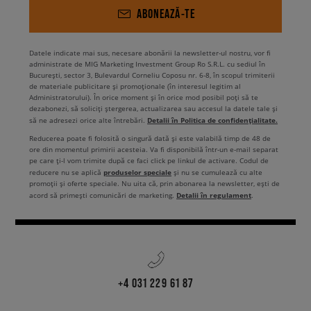
ABONEAZĂ-TE
Datele indicate mai sus, necesare abonării la newsletter-ul nostru, vor fi
administrate de MIG Marketing Investment Group Ro S.R.L. cu sediul în
București, sector 3, Bulevardul Corneliu Coposu nr. 6-8, în scopul trimiterii
de materiale publicitare și promoționale (în interesul legitim al
Administratorului). În orice moment și în orice mod posibil poți să te
dezabonezi, să soliciți ștergerea, actualizarea sau accesul la datele tale și
Detalii în Politica de confidențialitate.
să ne adresezi orice alte întrebări.
Reducerea poate fi folosită o singură dată și este valabilă timp de 48 de
ore din momentul primirii acesteia. Va fi disponibilă într-un e-mail separat
pe care ți-l vom trimite după ce faci click pe linkul de activare. Codul de
produselor speciale
reducere nu se aplică
și nu se cumulează cu alte
promoții și oferte speciale. Nu uita că, prin abonarea la newsletter, ești de
Detalii în regulament
acord să primești comunicări de marketing.
.
+4 031 229 61 87