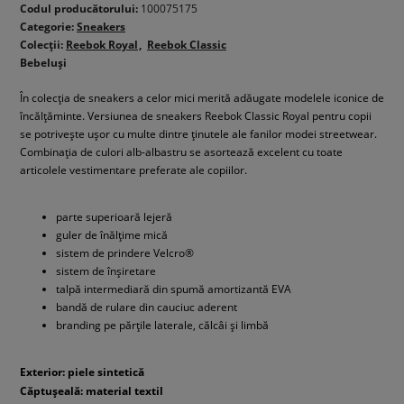
Codul producătorului:
100075175
Categorie:
Sneakers
Colecții:
Reebok Royal
Reebok Classic
Bebeluși
În colecția de sneakers a celor mici merită adăugate modelele iconice de
încălțăminte. Versiunea de sneakers Reebok Classic Royal pentru copii
se potrivește ușor cu multe dintre ținutele ale fanilor modei streetwear.
Combinația de culori alb-albastru se asortează excelent cu toate
articolele vestimentare preferate ale copiilor.
parte superioară lejeră
guler de înălțime mică
sistem de prindere Velcro®
sistem de înșiretare
talpă intermediară din spumă amortizantă EVA
bandă de rulare din cauciuc aderent
branding pe părțile laterale, călcâi și limbă
Exterior: piele sintetică
Căptușeală: material textil