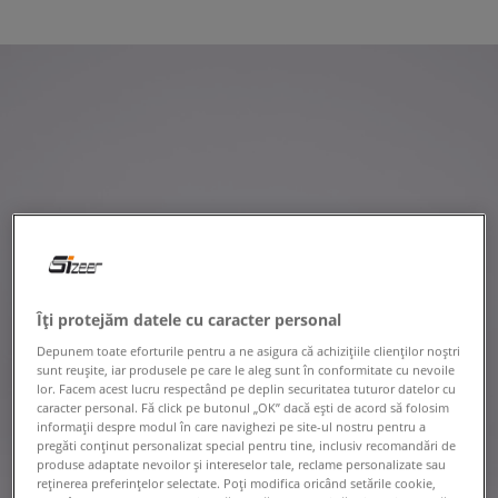
Îți protejăm datele cu caracter personal
Depunem toate eforturile pentru a ne asigura că achizițiile clienților noștri
sunt reușite, iar produsele pe care le aleg sunt în conformitate cu nevoile
lor. Facem acest lucru respectând pe deplin securitatea tuturor datelor cu
caracter personal. Fă click pe butonul „OK” dacă ești de acord să folosim
informații despre modul în care navighezi pe site-ul nostru pentru a
pregăti conținut personalizat special pentru tine, inclusiv recomandări de
produse adaptate nevoilor și intereselor tale, reclame personalizate sau
reținerea preferințelor selectate. Poți modifica oricând setările cookie,