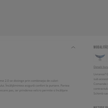
MODALITĂȚ
Detalii livr
Livrarea? 
sub aceas
me 2.0 se distinge prin combinația de culori
Comanda vin
ui. Încălțămintea asigură confort la purtare. Partea
contractul
fiecare pas, iar prinderea velcro permite o încălțare
Schimb sau
METODE D