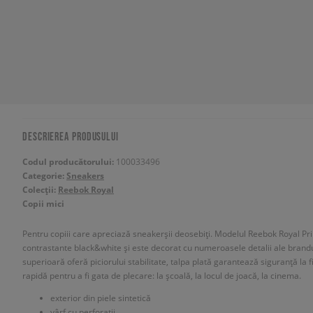
DESCRIEREA PRODUSULUI
Codul producătorului:
100033496
Categorie:
Sneakers
Colecții:
Reebok Royal
Copii mici
Pentru copiii care apreciază sneakerșii deosebiți. Modelul Reebok Royal Pri
contrastante black&white și este decorat cu numeroasele detalii ale brandul
superioară oferă piciorului stabilitate, talpa plată garantează siguranță la 
rapidă pentru a fi gata de plecare: la școală, la locul de joacă, la cinema.
exterior din piele sintetică
vârf cu perforații