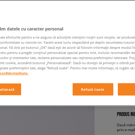
jăm datele cu caracter personal
 eforturile pentru a ne asigura că achizițiile clienților noștri sunt reușite, iar produsel
 conformitate cu nevoile lor. Facem acest lucru respectând pe deplin securitatea tuturor
sonal. Fă click pe butonul „OK” dacă ești de acord să folosim informații despre modul î
REEBOK 
ostru pentru a pregăti conținut personalizat special pentru tine, inclusiv recomandări d
oilor și intereselor tale, reclame personalizate sau reținerea preferințelor selectate. Po
copii, sne
rile cookie, accesând butonul „Personalizează”. Dacă nu dorești să primești o ofertă pe
tate preferințelor tale, alege "Refuză toate". Pentru mai multe informații, te rugăm să 
confidențialitate.
69,99 
alizează
Refuză toate
+ 7
PRODUS IND
Dacă mărim
prin e-mail