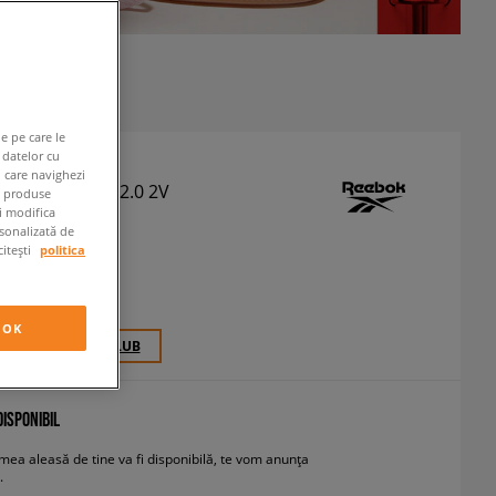
e pe care le
 datelor cu
n care navighezi
ROYAL PRIME 2.0 2V
e produse
ți modifica
akers
rsonalizată de
citești
politica
RON
cu TVA
OK
0 PCT. CU
SIZEERCLUB
ISPONIBIL
ea aleasă de tine va fi disponibilă, te vom anunța
.