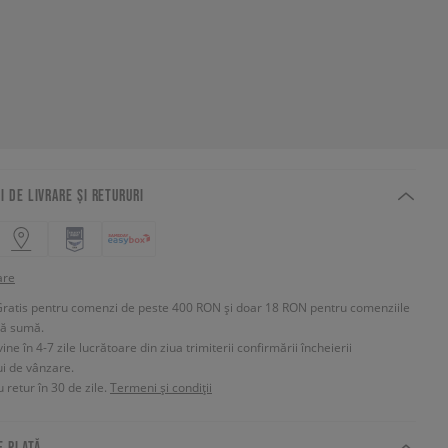
I DE LIVRARE ȘI RETURURI
are
Gratis pentru comenzi de peste 400 RON și doar 18 RON pentru comenziile
tă sumă.
e în 4-7 zile lucrătoare din ziua trimiterii confirmării încheierii
ui de vânzare.
 retur în 30 de zile.
Termeni și condiții
E PLATĂ