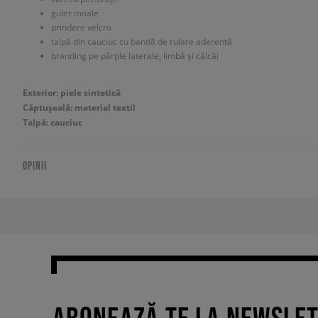
guler moale
prindere velcro
talpă din cauciuc cu bandă de rulare aderentă
branding pe părțile laterale, limbă și călcâi
Exterior: piele sintetică
Căptușeală: material textil
Talpă: cauciuc
OPINII