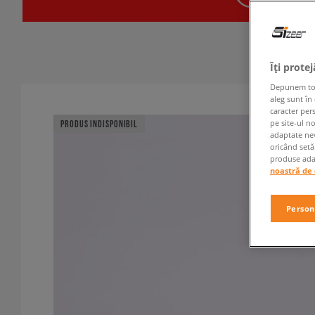
Îți prote
Depunem toate
aleg sunt în
caracter per
pe site-ul n
PRODUS INDISPONIBIL
adaptate nev
oricând setă
produse adap
noastră de 
Person