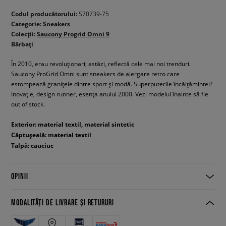
Codul producătorului:
S70739-75
Categorie:
Sneakers
Colecții:
Saucony Progrid Omni 9
Bărbați
În 2010, erau revoluționari; astăzi, reflectă cele mai noi trenduri.
Saucony ProGrid Omni sunt sneakers de alergare retro care
estompează granițele dintre sport și modă. Superputerile încălțămintei?
Inovație, design runner, esența anului 2000. Vezi modelul înainte să fie
out of stock.
Exterior: material textil, material sintetic
Căptușeală: material textil
Talpă: cauciuc
OPINII
MODALITĂȚI DE LIVRARE ȘI RETURURI