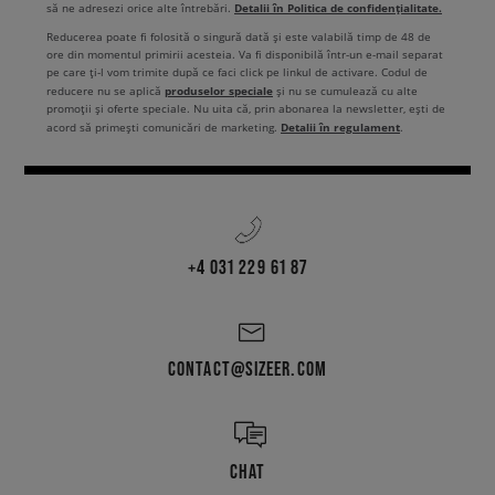
Detalii în Politica de confidențialitate.
să ne adresezi orice alte întrebări.
Reducerea poate fi folosită o singură dată și este valabilă timp de 48 de
ore din momentul primirii acesteia. Va fi disponibilă într-un e-mail separat
pe care ți-l vom trimite după ce faci click pe linkul de activare. Codul de
produselor speciale
reducere nu se aplică
și nu se cumulează cu alte
promoții și oferte speciale. Nu uita că, prin abonarea la newsletter, ești de
Detalii în regulament
acord să primești comunicări de marketing.
.
+4 031 229 61 87
CONTACT@SIZEER.COM
CHAT