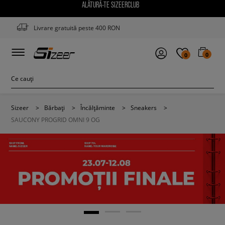
ALĂTURĂ-TE SIZEERCLUB
Livrare gratuită peste 400 RON
0
0
Sizeer
>
Bărbați
>
Încălțăminte
>
Sneakers
>
SAUCONY PROGRID OMNI 9 OG