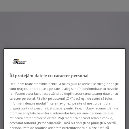
Îți protejăm datele cu caracter personal
Depunem toate eforturile pentru a ne asigura că achizițiile clienților noștri
sunt reușite, iar produsele pe care le aleg sunt în conformitate cu nevoile
lor. Facem acest lucru respectând pe deplin securitatea tuturor datelor cu
caracter personal. Fă click pe butonul „OK” dacă ești de acord să folosim
informații despre modul în care navighezi pe site-ul nostru pentru a
pregăti conținut personalizat special pentru tine, inclusiv recomandări de
produse adaptate nevoilor și intereselor tale, reclame personalizate sau
reținerea preferințelor selectate. Poți modifica oricând setările cookie,
accesând butonul „Personalizează”. Dacă nu dorești să primești o ofertă
personalizată de produse adaptate preferințelor tale, alege "Refuză