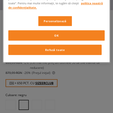
toate". Pentru mai multe informații, te rugăm să citești
politica noastră
de confidențialitate.
Personalizează
SAUCONY PROGRID OMNI 9
OG
OK
bărbați, sneakers
Refuză toate
649,99 RON
cu TVA
659,99 RON
-2%
(Cel mai mic preț din ultimele 30 de zile înainte de
reducere)
879,99 RON
-26%
(Prețul inițial)
+ 650 PCT. CU
SIZEERCLUB
Culoare:
negru