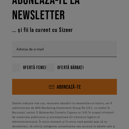
NEWSLETTER
... și fii la curent cu Sizeer
Adresa de e-mail
OFERTĂ FEMEI
OFERTĂ BĂRBAȚI
ABONEAZĂ-TE
Datele indicate mai sus, necesare abonării la newsletter-ul nostru, vor fi
administrate de MIG Marketing Investment Group Ro S.R.L. cu sediul în
București, sector 3, Bulevardul Corneliu Coposu nr. 6-8, în scopul trimiterii
de materiale publicitare și promoționale (în interesul legitim al
Administratorului). În orice moment și în orice mod posibil poți să te
dezabonezi, să soliciți ștergerea, actualizarea sau accesul la datele tale și