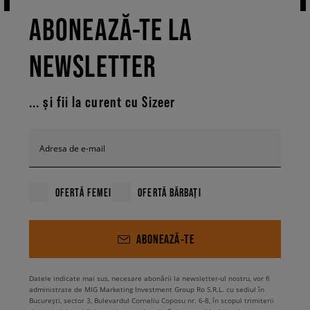
ABONEAZĂ-TE LA
NEWSLETTER
... și fii la curent cu Sizeer
Adresa de e-mail
OFERTĂ FEMEI
OFERTĂ BĂRBAȚI
ABONEAZĂ-TE
Datele indicate mai sus, necesare abonării la newsletter-ul nostru, vor fi
administrate de MIG Marketing Investment Group Ro S.R.L. cu sediul în
București, sector 3, Bulevardul Corneliu Coposu nr. 6-8, în scopul trimiterii