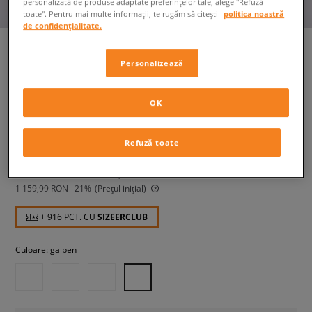
personalizată de produse adaptate preferințelor tale, alege "Refuză
toate". Pentru mai multe informații, te rugăm să citești
politica noastră
de confidențialitate.
Personalizează
TIMBERLAND 6 IN PREMIUM
bărbați, încălțăminte iarnă
OK
915,99 RON
Refuză toate
cu TVA
929,99 RON
-2%
(Cel mai mic preț din ultimele 30 de zile înainte de
reducere)
1 159,99 RON
-21%
(Prețul inițial)
+ 916 PCT. CU
SIZEERCLUB
Culoare:
galben