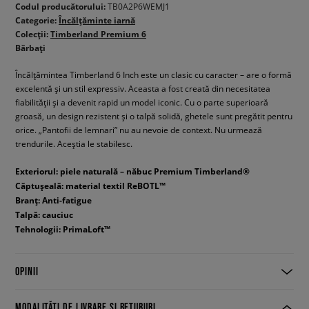
Codul producătorului:
TB0A2P6WEMJ1
Categorie:
Încălțăminte iarnă
Colecții:
Timberland Premium 6
Bărbați
Încălțămintea Timberland 6 Inch este un clasic cu caracter – are o formă
excelentă și un stil expressiv. Aceasta a fost creată din necesitatea
fiabilității și a devenit rapid un model iconic. Cu o parte superioară
groasă, un design rezistent și o talpă solidă, ghetele sunt pregătit pentru
orice. „Pantofii de lemnari” nu au nevoie de context. Nu urmează
trendurile. Aceștia le stabilesc.
Exteriorul: piele naturală – năbuc Premium Timberland®
Căptușeală: material textil ReBOTL™
Branț: Anti-fatigue
Talpă: cauciuc
Tehnologii: PrimaLoft™
OPINII
MODALITĂȚI DE LIVRARE ȘI RETURURI