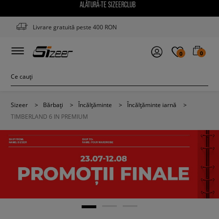
ALĂTURĂ-TE SIZEERCLUB
Livrare gratuită peste 400 RON
0
0
Sizeer
>
Bărbați
>
Încălțăminte
>
Încălțăminte iarnă
>
TIMBERLAND 6 IN PREMIUM