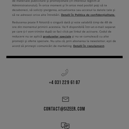
de materiale publicitare și promoționale (în interesul legitim al
Administratorului). În orice moment și în orice mod posibil poți să te
dezabonezi, să soliciți ștergerea, actualizarea sau accesul la datele tale și
Detalii în Politica de confidențialitate.
să ne adresezi orice alte întrebări.
Reducerea poate fi folosită o singură dată și este valabilă timp de 48 de
ore din momentul primirii acesteia. Va fi disponibilă într-un e-mail separat
pe care ți-l vom trimite după ce faci click pe linkul de activare. Codul de
produselor speciale
reducere nu se aplică
și nu se cumulează cu alte
promoții și oferte speciale. Nu uita că, prin abonarea la newsletter, ești de
Detalii în regulament
acord să primești comunicări de marketing.
.
+4 031 229 61 87
CONTACT@SIZEER.COM