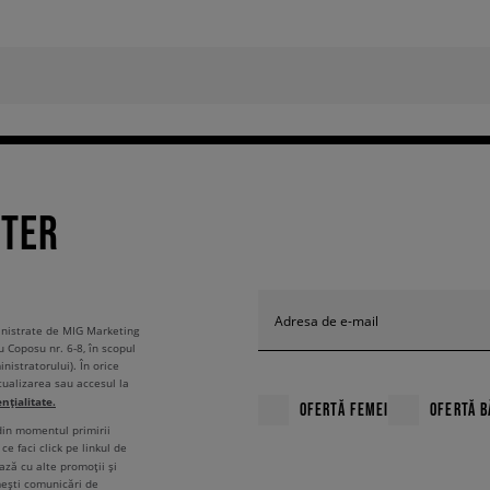
TTER
Adresa de e-mail
ministrate de MIG Marketing
u Coposu nr. 6-8, în scopul
nistratorului). În orice
tualizarea sau accesul la
ențialitate.
OFERTĂ FEMEI
OFERTĂ B
 din momentul primirii
ce faci click pe linkul de
ză cu alte promoții și
mești comunicări de