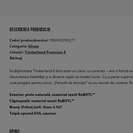
DESCRIEREA PRODUSULUI
Codul producătorului:
TB0A5QYR3271
Categorie:
Ghete
Colecții:
Timberland Premium 6
Bărbați
Încălțămintea Timberland 6 Inch este un clasic cu caracter – are o formă exc
necesitatea fiabilității și a devenit rapid un model iconic. Cu o parte superi
sunt pregătit pentru orice. „Pantofii de lemnari” nu au nevoie de context. N
Exterior: piele naturală, material textil ReBOTL™
Căptușeală: material textil ReBOTL™
Branț: OrthoLite®, Does it fit?
Talpă: spumă EVA, cauciuc
OPINII