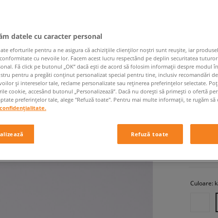
jăm datele cu caracter personal
 eforturile pentru a ne asigura că achizițiile clienților noștri sunt reușite, iar produsel
 conformitate cu nevoile lor. Facem acest lucru respectând pe deplin securitatea tuturor
sonal. Fă click pe butonul „OK” dacă ești de acord să folosim informații despre modul î
ostru pentru a pregăti conținut personalizat special pentru tine, inclusiv recomandări d
TIMBER
oilor și intereselor tale, reclame personalizate sau reținerea preferințelor selectate. Po
rile cookie, accesând butonul „Personalizează”. Dacă nu dorești să primești o ofertă pe
bărbați, g
tate preferințelor tale, alege "Refuză toate". Pentru mai multe informații, te rugăm să 
confidențialitate.
1 219,9
alizează
Refuză toate
+ 12
Culoare:
k