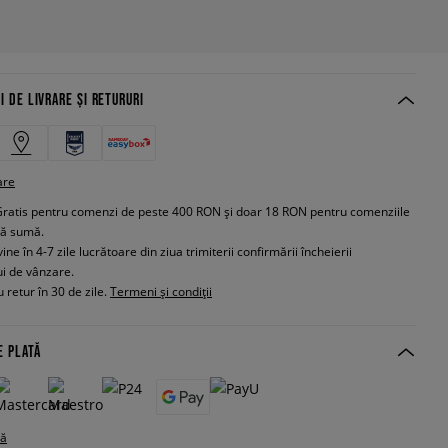
I DE LIVRARE ȘI RETURURI
are
Gratis pentru comenzi de peste 400 RON și doar 18 RON pentru comenziile
tă sumă.
e în 4-7 zile lucrătoare din ziua trimiterii confirmării încheierii
ui de vânzare.
 retur în 30 de zile.
Termeni și condiții
E PLATĂ
tă