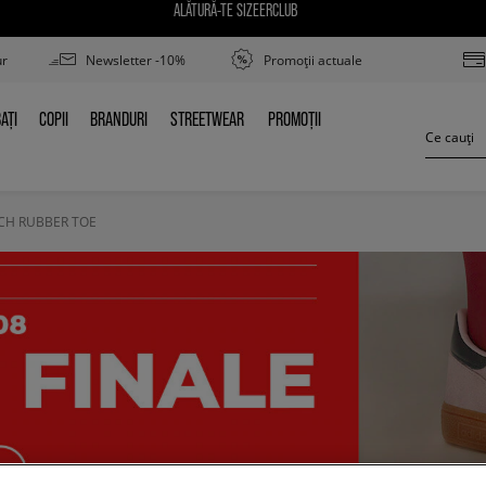
ALĂTURĂ-TE SIZEERCLUB
ur
Newsletter -10%
Promoții actuale
AȚI
COPII
BRANDURI
STREETWEAR
PROMOȚII
BAȚI
COPII
BRANDURI
STREETWEAR
PROMOȚII
CH RUBBER TOE