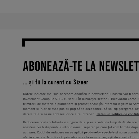
ABONEAZĂ-TE LA NEWSLE
... și fii la curent cu Sizeer
Datele indicate mai sus, necesare abonării la newsletter-ul nostru, vor fi ad
Investment Group Ro S.R.L. cu sediul în București, sector 3, Bulevardul Corneli
trimiterii de materiale publicitare și promoționale (în interesul legitim al Admi
moment și în orice mod posibil poți să te dezabonezi, să soliciți ștergerea, ac
Detalii în Politica de confid
datele tale și să ne adresezi orice alte întrebări.
Reducerea poate fi folosită o singură dată și este valabilă timp de 48 de ore
acesteia. Va fi disponibilă într-un e-mail separat pe care ți-l vom trimite după 
produselor speciale
activare. Codul de reducere nu se aplică
și nu se cumulea
oferte speciale. Nu uita că, prin abonarea la newsletter, ești de acord să pri