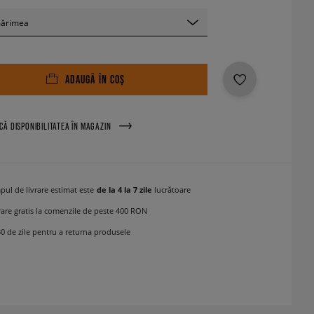
mărimea
ADAUGĂ ÎN COȘ
ICĂ DISPONIBILITATEA ÎN MAGAZIN
pul de livrare estimat este
de la 4 la 7 zile
lucrătoare
rare gratis la comenzile de peste 400 RON
30 de zile pentru a returna produsele