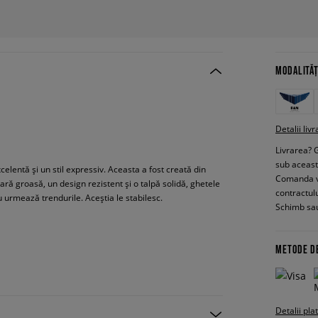
MODALITĂȚ
Detalii livr
Livrarea? 
sub aceas
elentă și un stil expressiv. Aceasta a fost creată din
Comanda vin
oară groasă, un design rezistent și o talpă solidă, ghetele
contractul
u urmează trendurile. Aceștia le stabilesc.
Schimb sau
METODE D
Detalii pla