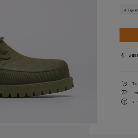
Alege 
VERIF
Tim
Liv
Ai 