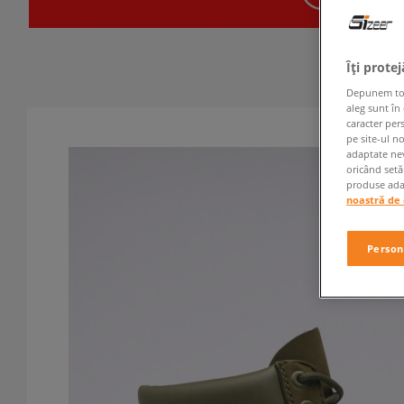
Îți prote
Depunem toate
aleg sunt în
caracter per
pe site-ul n
adaptate nev
oricând setă
produse adap
noastră de 
Person