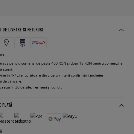
I DE LIVRARE ȘI RETURURI
are
Gratis pentru comenzi de peste 400 RON și doar 18 RON pentru comenziile
tă sumă.
e în 4-7 zile lucrătoare din ziua trimiterii confirmării încheierii
ui de vânzare.
 retur în 30 de zile.
Termeni și condiții
E PLATĂ
tă