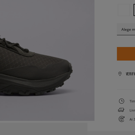
Alege 
VERIF
Tim
Liv
Ai 