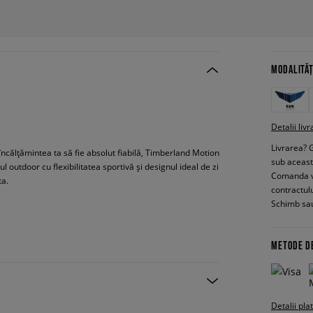
MODALITĂȚ
Detalii livr
Livrarea? 
 încălțămintea ta să fie absolut fiabilă, Timberland Motion
sub aceas
outdoor cu flexibilitatea sportivă și designul ideal de zi
Comanda vin
ta.
contractul
Schimb sau
METODE D
Detalii pla