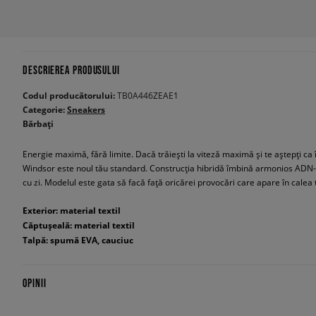
DESCRIEREA PRODUSULUI
Codul producătorului:
TB0A446ZEAE1
Categorie:
Sneakers
Bărbați
Energie maximă, fără limite. Dacă trăiești la viteză maximă și te aștepți ca
Windsor este noul tău standard. Construcția hibridă îmbină armonios ADN-ul 
cu zi. Modelul este gata să facă față oricărei provocări care apare în calea 
Exterior: material textil
Căptușeală: material textil
Talpă: spumă EVA, cauciuc
OPINII