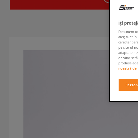
Îți prote
Depunem toate
aleg sunt în
caracter per
pe site-ul n
adaptate nev
oricând setă
produse adap
noastră de 
Person