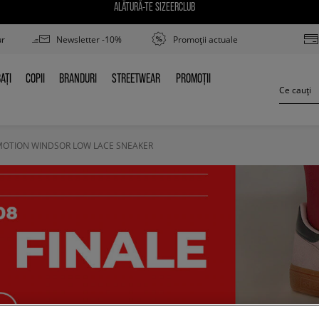
ALĂTURĂ-TE SIZEERCLUB
ur
Newsletter -10%
Promoții actuale
AȚI
COPII
BRANDURI
STREETWEAR
PROMOȚII
BAȚI
COPII
BRANDURI
STREETWEAR
PROMOȚII
MOTION WINDSOR LOW LACE SNEAKER