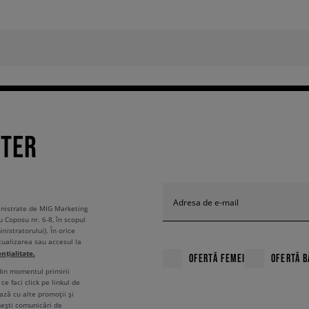
TTER
Adresa de e-mail
ministrate de MIG Marketing
u Coposu nr. 6-8, în scopul
nistratorului). În orice
tualizarea sau accesul la
ențialitate.
OFERTĂ FEMEI
OFERTĂ B
 din momentul primirii
ce faci click pe linkul de
ză cu alte promoții și
mești comunicări de