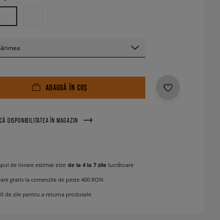
mărimea
ADAUGĂ ÎN COȘ
ICĂ DISPONIBILITATEA ÎN MAGAZIN
pul de livrare estimat este
de la 4 la 7 zile
lucrătoare
rare gratis la comenzile de peste 400 RON
30 de zile pentru a returna produsele