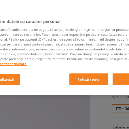
jăm datele cu caracter personal
 eforturile pentru a ne asigura că achizițiile clienților noștri sunt reușite, iar produsel
 conformitate cu nevoile lor. Facem acest lucru respectând pe deplin securitatea tuturor
sonal. Fă click pe butonul „OK” dacă ești de acord să folosim informații despre modul î
ostru pentru a pregăti conținut personalizat special pentru tine, inclusiv recomandări d
TIMBER
oilor și intereselor tale, reclame personalizate sau reținerea preferințelor selectate. Po
rile cookie, accesând butonul „Personalizează”. Dacă nu dorești să primești o ofertă pe
LACE S
tate preferințelor tale, alege "Refuză toate". Pentru mai multe informații, te rugăm să 
bărbați, s
confidențialitate.
alizează
Refuză toate
359,99
369,99 RO
529,99 RO
+ 3
Culoare:
n