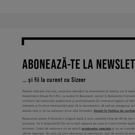
ABONEAZĂ-TE LA NEWSLE
... și fii la curent cu Sizeer
Datele indicate mai sus, necesare abonării la newsletter-ul nostru, vor fi ad
Investment Group Ro S.R.L. cu sediul în București, sector 3, Bulevardul Corneli
trimiterii de materiale publicitare și promoționale (în interesul legitim al Admi
moment și în orice mod posibil poți să te dezabonezi, să soliciți ștergerea, ac
Detalii în Politica de confid
datele tale și să ne adresezi orice alte întrebări.
Reducerea poate fi folosită o singură dată și este valabilă timp de 48 de ore
acesteia. Va fi disponibilă într-un e-mail separat pe care ți-l vom trimite după 
produselor speciale
activare. Codul de reducere nu se aplică
și nu se cumulea
oferte speciale. Nu uita că, prin abonarea la newsletter, ești de acord să pri