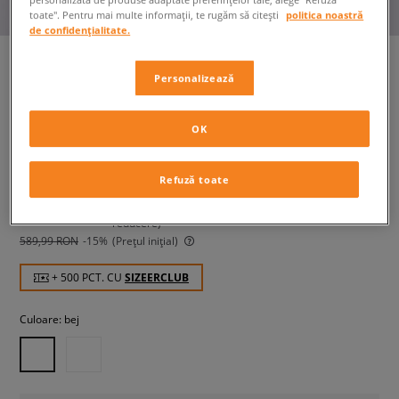
toate". Pentru mai multe informații, te rugăm să citești
politica noastră
de confidențialitate.
Personalizează
UGG W GOLDENGLOW
femei, sandale
OK
499,99 RON
Refuză toate
cu TVA
589,99 RON
-15%
(Cel mai mic preț din ultimele 30 de zile înainte de
reducere)
589,99 RON
-15%
(Prețul inițial)
+ 500 PCT. CU
SIZEERCLUB
Culoare:
bej