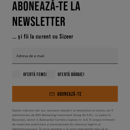
ABONEAZĂ-TE LA
NEWSLETTER
... și fii la curent cu Sizeer
Adresa de e-mail
OFERTĂ FEMEI
OFERTĂ BĂRBAȚI
ABONEAZĂ-TE
Datele indicate mai sus, necesare abonării la newsletter-ul nostru, vor fi
administrate de MIG Marketing Investment Group Ro S.R.L. cu sediul în
București, sector 3, Bulevardul Corneliu Coposu nr. 6-8, în scopul trimiterii
de materiale publicitare și promoționale (în interesul legitim al
Administratorului). În orice moment și în orice mod posibil poți să te