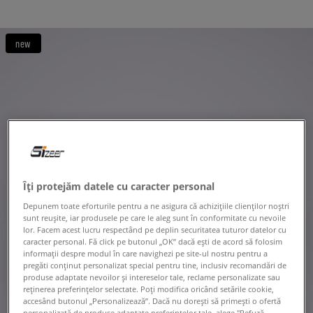
new
Îți protejăm datele cu caracter personal
Depunem toate eforturile pentru a ne asigura că achizițiile clienților noștri
sunt reușite, iar produsele pe care le aleg sunt în conformitate cu nevoile
lor. Facem acest lucru respectând pe deplin securitatea tuturor datelor cu
caracter personal. Fă click pe butonul „OK” dacă ești de acord să folosim
informații despre modul în care navighezi pe site-ul nostru pentru a
pregăti conținut personalizat special pentru tine, inclusiv recomandări de
produse adaptate nevoilor și intereselor tale, reclame personalizate sau
reținerea preferințelor selectate. Poți modifica oricând setările cookie,
accesând butonul „Personalizează”. Dacă nu dorești să primești o ofertă
personalizată de produse adaptate preferințelor tale, alege "Refuză