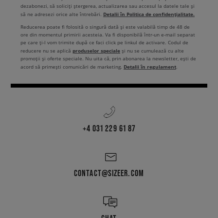
dezabonezi, să soliciți ștergerea, actualizarea sau accesul la datele tale și
Detalii în Politica de confidențialitate.
să ne adresezi orice alte întrebări.
Reducerea poate fi folosită o singură dată și este valabilă timp de 48 de
ore din momentul primirii acesteia. Va fi disponibilă într-un e-mail separat
pe care ți-l vom trimite după ce faci click pe linkul de activare. Codul de
produselor speciale
reducere nu se aplică
și nu se cumulează cu alte
promoții și oferte speciale. Nu uita că, prin abonarea la newsletter, ești de
Detalii în regulament
acord să primești comunicări de marketing.
.
+4 031 229 61 87
CONTACT@SIZEER.COM