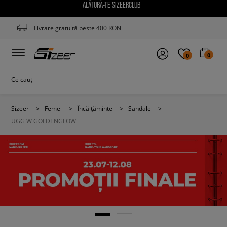
ALĂTURĂ-TE SIZEERCLUB
Livrare gratuită peste 400 RON
0
0
Sizeer
>
Femei
>
Încălțăminte
>
Sandale
>
UGG W GOLDENGLOW