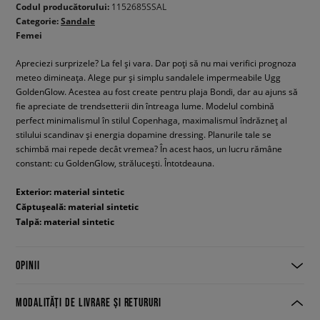
Codul producătorului:
1152685SSAL
Categorie:
Sandale
Femei
Apreciezi surprizele? La fel și vara. Dar poți să nu mai verifici prognoza
meteo dimineața. Alege pur și simplu sandalele impermeabile Ugg
GoldenGlow. Acestea au fost create pentru plaja Bondi, dar au ajuns să
fie apreciate de trendsetterii din întreaga lume. Modelul combină
perfect minimalismul în stilul Copenhaga, maximalismul îndrăzneț al
stilului scandinav și energia dopamine dressing. Planurile tale se
schimbă mai repede decât vremea? În acest haos, un lucru rămâne
constant: cu GoldenGlow, strălucești. Întotdeauna.
Exterior: material sintetic
Căptușeală: material sintetic
Talpă: material sintetic
OPINII
MODALITĂȚI DE LIVRARE ȘI RETURURI