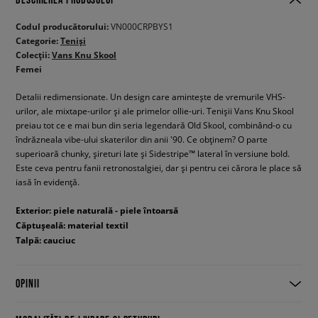
Codul producătorului:
VN000CRPBYS1
Categorie:
Teniși
Colecții:
Vans Knu Skool
Femei
Detalii redimensionate. Un design care amintește de vremurile VHS-
urilor, ale mixtape-urilor și ale primelor ollie-uri. Tenișii Vans Knu Skool
preiau tot ce e mai bun din seria legendară Old Skool, combinând-o cu
îndrăzneala vibe-ului skaterilor din anii '90. Ce obținem? O parte
superioară chunky, șireturi late și Sidestripe™ lateral în versiune bold.
Este ceva pentru fanii retronostalgiei, dar și pentru cei cărora le place să
iasă în evidență.
Exterior: piele naturală - piele întoarsă
Căptușeală: material textil
Talpă: cauciuc
OPINII