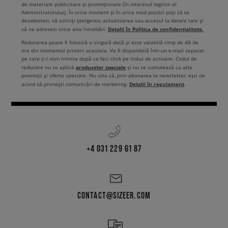
de materiale publicitare și promoționale (în interesul legitim al
Administratorului). În orice moment și în orice mod posibil poți să te
dezabonezi, să soliciți ștergerea, actualizarea sau accesul la datele tale și
Detalii în Politica de confidențialitate.
să ne adresezi orice alte întrebări.
Reducerea poate fi folosită o singură dată și este valabilă timp de 48 de
ore din momentul primirii acesteia. Va fi disponibilă într-un e-mail separat
pe care ți-l vom trimite după ce faci click pe linkul de activare. Codul de
produselor speciale
reducere nu se aplică
și nu se cumulează cu alte
promoții și oferte speciale. Nu uita că, prin abonarea la newsletter, ești de
Detalii în regulament
acord să primești comunicări de marketing.
.
+4 031 229 61 87
CONTACT@SIZEER.COM