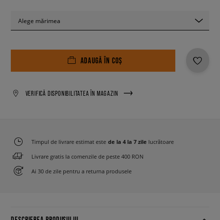
Alege mărimea
ADAUGĂ ÎN COȘ
VERIFICĂ DISPONIBILITATEA ÎN MAGAZIN
Timpul de livrare estimat este
de la 4 la 7 zile
lucrătoare
Livrare gratis la comenzile de peste 400 RON
Ai 30 de zile pentru a returna produsele
DESCRIEREA PRODUSULUI