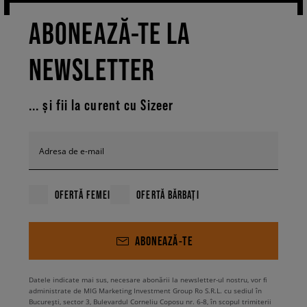
ABONEAZĂ-TE LA
NEWSLETTER
... și fii la curent cu Sizeer
Adresa de e-mail
OFERTĂ FEMEI
OFERTĂ BĂRBAȚI
ABONEAZĂ-TE
Datele indicate mai sus, necesare abonării la newsletter-ul nostru, vor fi
administrate de MIG Marketing Investment Group Ro S.R.L. cu sediul în
București, sector 3, Bulevardul Corneliu Coposu nr. 6-8, în scopul trimiterii