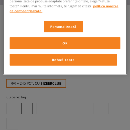
personalizată de produse adaptate preferințelor tale, alege "Refuză
toate". Pentru mai multe informații, te rugăm să citești
politica noastră
de confidențialitate.
VANS KNU SKOOL
Personalizează
femei, teniși
OK
244,99 RON
cu TVA
254,99 RON
-4%
(Cel mai mic preț din ultimele 30 de zile înainte de
Refuză toate
reducere)
469,99 RON
-48%
(Prețul inițial)
+ 245 PCT. CU
SIZEERCLUB
Culoare:
bej