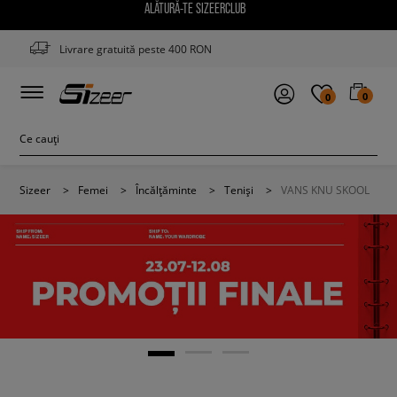
ALĂTURĂ-TE SIZEERCLUB
Livrare gratuită peste 400 RON
0
0
Sizeer
>
Femei
>
Încălțăminte
>
Teniși
>
VANS KNU SKOOL