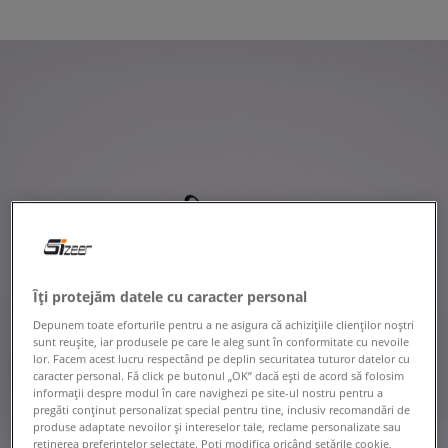
Îți protejăm datele cu caracter personal
Depunem toate eforturile pentru a ne asigura că achizițiile clienților noștri
sunt reușite, iar produsele pe care le aleg sunt în conformitate cu nevoile
lor. Facem acest lucru respectând pe deplin securitatea tuturor datelor cu
caracter personal. Fă click pe butonul „OK” dacă ești de acord să folosim
informații despre modul în care navighezi pe site-ul nostru pentru a
pregăti conținut personalizat special pentru tine, inclusiv recomandări de
produse adaptate nevoilor și intereselor tale, reclame personalizate sau
reținerea preferințelor selectate. Poți modifica oricând setările cookie,