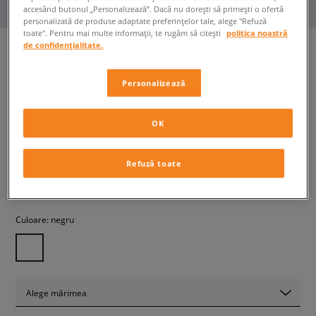
accesând butonul „Personalizează”. Dacă nu dorești să primești o ofertă
personalizată de produse adaptate preferințelor tale, alege "Refuză
toate". Pentru mai multe informații, te rugăm să citești
politica noastră
de confidențialitate.
VANS UA ULTRARANGE EXO
Personalizează
HI MTE-2
bărbați, sneakers
OK
749,99 RON
cu TVA
Refuză toate
+ 750 PCT. CU
SIZEERCLUB
Culoare:
negru
Alege mărimea