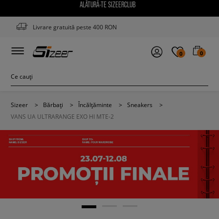
ALĂTURĂ-TE SIZEERCLUB
Livrare gratuită peste 400 RON
0
0
Sizeer
>
Bărbați
>
Încălțăminte
>
Sneakers
>
VANS UA ULTRARANGE EXO HI MTE-2