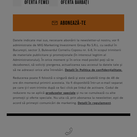
OFERTĂ FEMEI
OFERTĂ BĂRBAȚI
ABONEAZĂ-TE
Datele indicate mai sus, necesare abonării la newsletter-ul nostru, vor fi
administrate de MIG Marketing Investment Group Ro S.R.L. cu sediul în
București, sector 3, Bulevardul Corneliu Coposu nr. 6-8, în scopul trimiterii
de materiale publicitare și promoționale (în interesul legitim al
Administratorului). În orice moment și în orice mod posibil poți să te
dezabonezi, să soliciți ștergerea, actualizarea sau accesul la datele tale și
Detalii în Politica de confidențialitate.
să ne adresezi orice alte întrebări.
Reducerea poate fi folosită o singură dată și este valabilă timp de 48 de
ore din momentul primirii acesteia. Va fi disponibilă într-un e-mail separat
pe care ți-l vom trimite după ce faci click pe linkul de activare. Codul de
produselor speciale
reducere nu se aplică
și nu se cumulează cu alte
promoții și oferte speciale. Nu uita că, prin abonarea la newsletter, ești de
Detalii în regulament
acord să primești comunicări de marketing.
.