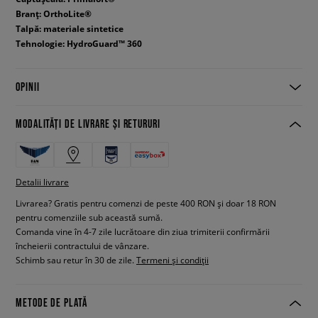
Branț: OrthoLite®
Talpă: materiale sintetice
Tehnologie: HydroGuard™ 360
OPINII
MODALITĂȚI DE LIVRARE ȘI RETURURI
Detalii livrare
Livrarea? Gratis pentru comenzi de peste 400 RON și doar 18 RON
pentru comenziile sub această sumă.
Comanda vine în 4-7 zile lucrătoare din ziua trimiterii confirmării
încheierii contractului de vânzare.
Schimb sau retur în 30 de zile.
Termeni și condiții
METODE DE PLATĂ