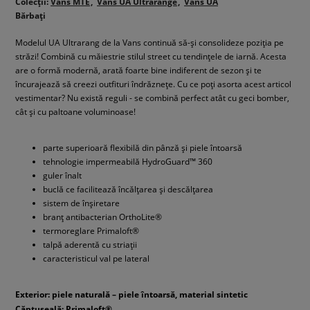
Colecții:
Vans MTE
Vans UA Ultrarange
Vans UA
Bărbați
Modelul UA Ultrarang de la Vans continuă să-și consolideze poziția pe
străzi! Combină cu măiestrie stilul street cu tendințele de iarnă. Acesta
are o formă modernă, arată foarte bine indiferent de sezon și te
încurajează să creezi outfituri îndrăznețe. Cu ce poți asorta acest articol
vestimentar? Nu există reguli - se combină perfect atât cu geci bomber,
cât și cu paltoane voluminoase!
parte superioară flexibilă din pânză și piele întoarsă
tehnologie impermeabilă HydroGuard™ 360
guler înalt
buclă ce facilitează încălțarea și descălțarea
sistem de înșiretare
branț antibacterian OrthoLite®
termoreglare Primaloft®
talpă aderentă cu striații
caracteristicul val pe lateral
Exterior: piele naturală – piele întoarsă, material sintetic
Căptușeală: Primaloft®