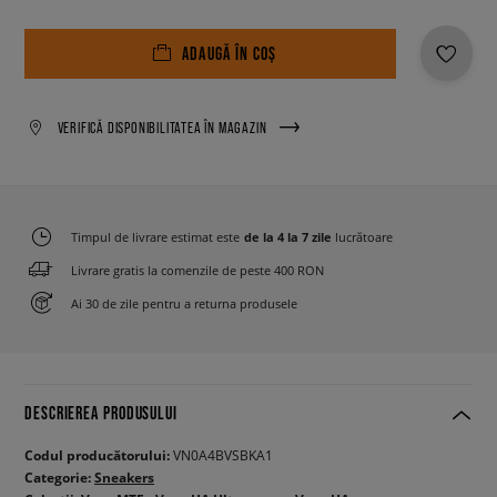
ADAUGĂ ÎN COȘ
VERIFICĂ DISPONIBILITATEA ÎN MAGAZIN
Timpul de livrare estimat este
de la 4 la 7 zile
lucrătoare
Livrare gratis la comenzile de peste 400 RON
Ai 30 de zile pentru a returna produsele
DESCRIEREA PRODUSULUI
Codul producătorului:
VN0A4BVSBKA1
Categorie:
Sneakers