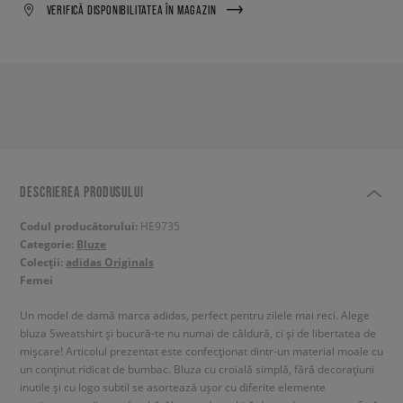
VERIFICĂ DISPONIBILITATEA ÎN MAGAZIN
DESCRIEREA PRODUSULUI
Codul producătorului:
HE9735
Categorie:
Bluze
Colecții:
adidas Originals
Femei
Un model de damă marca adidas, perfect pentru zilele mai reci. Alege
bluza Sweatshirt și bucură-te nu numai de căldură, ci și de libertatea de
mișcare! Articolul prezentat este confecționat dintr-un material moale cu
un conținut ridicat de bumbac. Bluza cu croială simplă, fără decorațiuni
inutile și cu logo subtil se asortează ușor cu diferite elemente