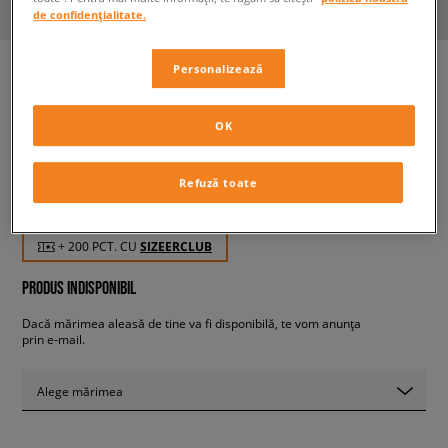
de confidențialitate.
Personalizează
ADIDAS BLUZĂ SWEATSHIRT
OK
femei, bluze
Refuză toate
199,99 RON
cu TVA
+ 200 PCT. CU
SIZEERCLUB
PRODUS INDISPONIBIL
Dacă mărimea aleasă de tine va fi disponibilă, te vom anunța
prin e-mail.
Alege mărimea