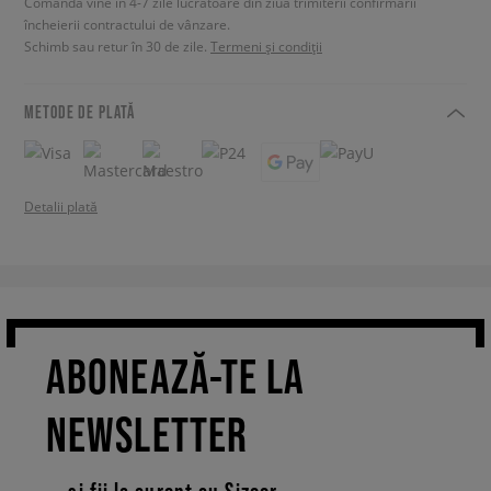
Comanda vine în 4-7 zile lucrătoare din ziua trimiterii confirmării
încheierii contractului de vânzare.
Schimb sau retur în 30 de zile.
Termeni și condiții
METODE DE PLATĂ
Detalii plată
ABONEAZĂ-TE LA
NEWSLETTER