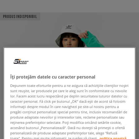
PRODUS INDISPONIBIL
Îți protejăm datele cu caracter personal
Depunem toate eforturile pentru a ne asigura că achizițiile clienților noștri
sunt reușite, iar produsele pe care le aleg sunt în conformitate cu nevoile
lor. Facem acest lucru respectând pe deplin securitatea tuturor datelor cu
caracter personal. Fă click pe butonul „OK” dacă ești de acord să folosim
informații despre modul în care navighezi pe site-ul nostru pentru a
pregăti conținut personalizat special pentru tine, inclusiv recomandări de
produse adaptate nevoilor și intereselor tale, reclame personalizate sau
reținerea preferințelor selectate. Poți modifica oricând setările cookie,
accesând butonul „Personalizează”. Dacă nu dorești să primești o ofertă
personalizată de produse adaptate preferințelor tale, alege "Refuză
toate". Pentru mai multe informații, te rugăm să citești
politica noastră