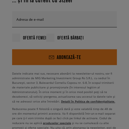
... și fii la curent cu Sizeer
Adresa de e-mail
OFERTĂ FEMEI
OFERTĂ BĂRBAȚI
ABONEAZĂ-TE
Datele indicate mai sus, necesare abonării la newsletter-ul nostru, vor fi
administrate de MIG Marketing Investment Group Ro S.R.L. cu sediul în
București, sector 3, Bulevardul Corneliu Coposu nr. 6-8, în scopul trimiterii
de materiale publicitare și promoționale (în interesul legitim al
Administratorului). În orice moment și în orice mod posibil poți să te
dezabonezi, să soliciți ștergerea, actualizarea sau accesul la datele tale și
Detalii în Politica de confidențialitate.
să ne adresezi orice alte întrebări.
Reducerea poate fi folosită o singură dată și este valabilă timp de 48 de
ore din momentul primirii acesteia. Va fi disponibilă într-un e-mail separat
pe care ți-l vom trimite după ce faci click pe linkul de activare. Codul de
produselor speciale
reducere nu se aplică
și nu se cumulează cu alte
promoții și oferte speciale. Nu uita că, prin abonarea la newsletter, ești de