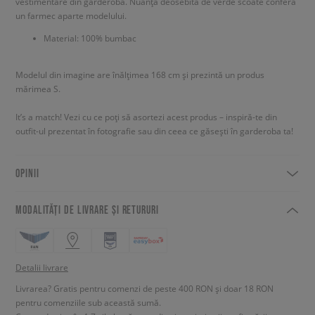
vestimentare din garderobă. Nuanța deosebită de verde scoate conferă
un farmec aparte modelului.
Material: 100% bumbac
Modelul din imagine are înălțimea 168 cm și prezintă un produs
mărimea S.
It’s a match! Vezi cu ce poți să asortezi acest produs – inspiră-te din
outfit-ul prezentat în fotografie sau din ceea ce găsești în garderoba ta!
OPINII
MODALITĂȚI DE LIVRARE ȘI RETURURI
Detalii livrare
Livrarea? Gratis pentru comenzi de peste 400 RON și doar 18 RON
pentru comenziile sub această sumă.