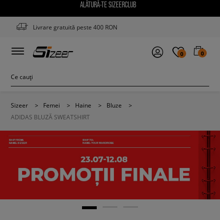
ALĂTURĂ-TE SIZEERCLUB
Livrare gratuită peste 400 RON
0
0
Sizeer
>
Femei
>
Haine
>
Bluze
>
ADIDAS BLUZĂ SWEATSHIRT