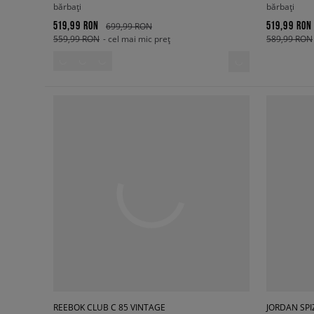
bărbați
bărbați
519,99 RON
519,99 RON
699,99 RON
559,99 RON
- cel mai mic preț
589,99 RON
REEBOK CLUB C 85 VINTAGE
JORDAN SPI