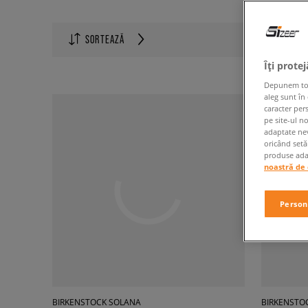
Produse p
SORTEAZĂ
60
Îți prote
Depunem toate
aleg sunt în
caracter per
pe site-ul n
adaptate nev
oricând setă
produse adap
noastră de 
Person
BIRKENSTOCK SOLANA
BIRKENSTO