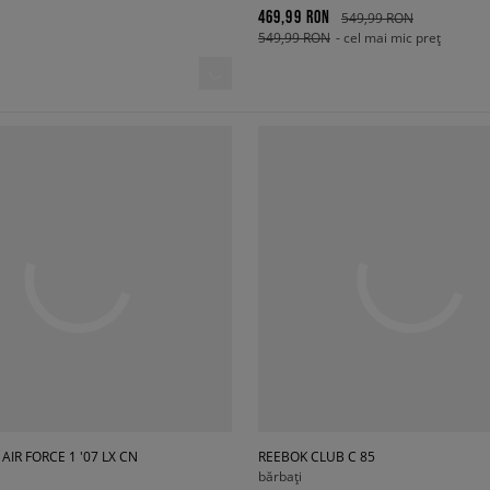
469,99 RON
549,99 RON
549,99 RON
- cel mai mic preț
AIR FORCE 1 '07 LX CN
REEBOK CLUB C 85
bărbați