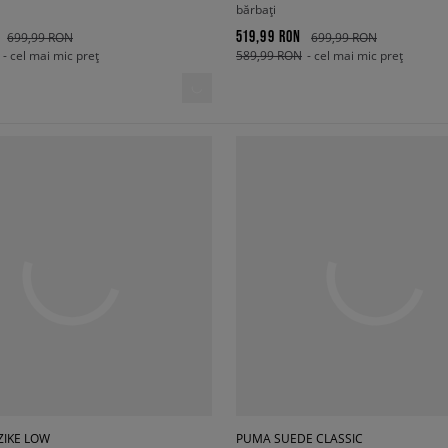
bărbați
519,99 RON
699,99 RON
699,99 RON
- cel mai mic preț
589,99 RON
- cel mai mic preț
ZIKE LOW
PUMA SUEDE CLASSIC