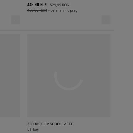
449,99 RON
529,99 RON
459,99 RON
- cel mai mic preț
ADIDAS CLIMACOOL LACED
bărbați