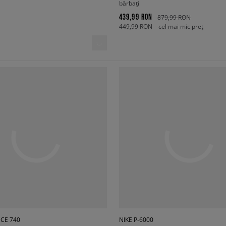
bărbați
439,99 RON
879,99 RON
449,99 RON
- cel mai mic preț
CE 740
NIKE P-6000