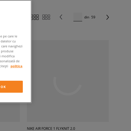
din
59
e pe care le
 datelor cu
n care navighezi
e produse
ți modifica
rsonalizată de
citești
politica
OK
NIKE AIR FORCE 1 FLYKNIT 2.0