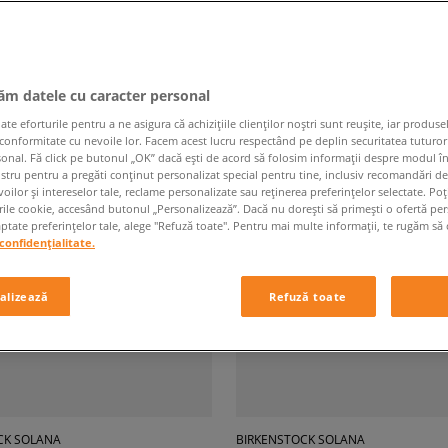
e pagină
din
3507
produse
jăm datele cu caracter personal
 eforturile pentru a ne asigura că achizițiile clienților noștri sunt reușite, iar produsel
 conformitate cu nevoile lor. Facem acest lucru respectând pe deplin securitatea tuturor
sonal. Fă click pe butonul „OK” dacă ești de acord să folosim informații despre modul î
ostru pentru a pregăti conținut personalizat special pentru tine, inclusiv recomandări d
oilor și intereselor tale, reclame personalizate sau reținerea preferințelor selectate. Po
rile cookie, accesând butonul „Personalizează”. Dacă nu dorești să primești o ofertă pe
tate preferințelor tale, alege "Refuză toate". Pentru mai multe informații, te rugăm să 
confidențialitate.
alizează
Refuză toate
CK SOLANA
BIRKENSTOCK SOLANA