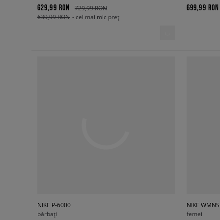
629,99 RON
699,99 RON
729,99 RON
639,99 RON
- cel mai mic preț
NIKE P-6000
NIKE WMNS 
bărbați
femei