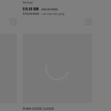
bărbați
519,99 RON
649,99 RON
579,99 RON
- cel mai mic preț
PUMA SUEDE CLASSIC