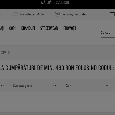
ALĂTURĂ-TE SIZEERCLUB
ur
Newsletter -10%
Promoții actuale
AȚI
COPII
BRANDURI
STREETWEAR
PROMOȚII
BAȚI
COPII
BRANDURI
STREETWEAR
PROMOȚII
 OFF10
LA CUMPĂRĂTURI DE MIN. 480 RON FOLOSIND CODUL:
Subcategorie
Gen