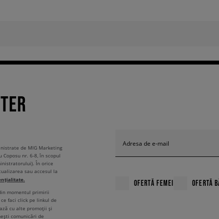
TTER
Adresa de e-mail
ministrate de MIG Marketing
u Coposu nr. 6-8, în scopul
nistratorului). În orice
tualizarea sau accesul la
ențialitate.
OFERTĂ FEMEI
OFERTĂ B
 din momentul primirii
ce faci click pe linkul de
ză cu alte promoții și
mești comunicări de