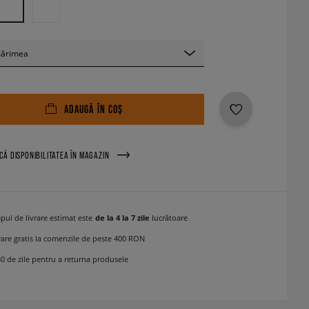
mărimea
ADAUGĂ ÎN COȘ
ICĂ DISPONIBILITATEA ÎN MAGAZIN
pul de livrare estimat este
de la 4 la 7 zile
lucrătoare
rare gratis la comenzile de peste 400 RON
30 de zile pentru a returna produsele