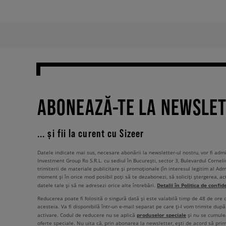
ABONEAZĂ-TE LA NEWSLE
... și fii la curent cu Sizeer
Datele indicate mai sus, necesare abonării la newsletter-ul nostru, vor fi ad
Investment Group Ro S.R.L. cu sediul în București, sector 3, Bulevardul Corneli
trimiterii de materiale publicitare și promoționale (în interesul legitim al Admi
moment și în orice mod posibil poți să te dezabonezi, să soliciți ștergerea, ac
Detalii în Politica de confid
datele tale și să ne adresezi orice alte întrebări.
Reducerea poate fi folosită o singură dată și este valabilă timp de 48 de ore
acesteia. Va fi disponibilă într-un e-mail separat pe care ți-l vom trimite după 
produselor speciale
activare. Codul de reducere nu se aplică
și nu se cumulea
oferte speciale. Nu uita că, prin abonarea la newsletter, ești de acord să pri