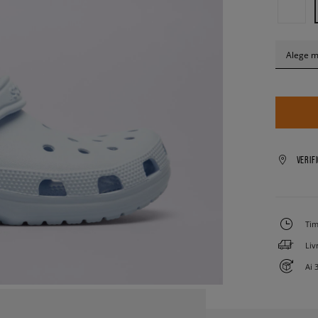
Alege 
VERIF
Tim
Liv
Ai 