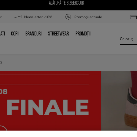
ALĂTURĂ-TE SIZEERCLUB
ur
Newsletter -10%
Promoții actuale
AȚI
COPII
BRANDURI
STREETWEAR
PROMOȚII
BAȚI
COPII
BRANDURI
STREETWEAR
PROMOȚII
OG