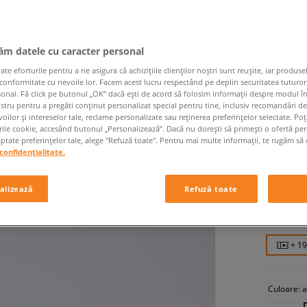
jăm datele cu caracter personal
 eforturile pentru a ne asigura că achizițiile clienților noștri sunt reușite, iar produsel
 conformitate cu nevoile lor. Facem acest lucru respectând pe deplin securitatea tuturor
sonal. Fă click pe butonul „OK” dacă ești de acord să folosim informații despre modul î
ostru pentru a pregăti conținut personalizat special pentru tine, inclusiv recomandări d
CROCS 
oilor și intereselor tale, reclame personalizate sau reținerea preferințelor selectate. Po
rile cookie, accesând butonul „Personalizează”. Dacă nu dorești să primești o ofertă pe
femei, șla
tate preferințelor tale, alege "Refuză toate". Pentru mai multe informații, te rugăm să 
confidențialitate.
189,99
alizează
Refuză toate
229,99 RO
289,99 RO
+ 1
Culoare:
a