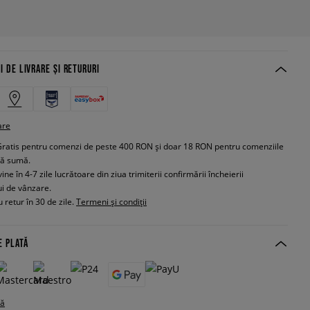
I DE LIVRARE ȘI RETURURI
are
Gratis pentru comenzi de peste 400 RON și doar 18 RON pentru comenziile
tă sumă.
e în 4-7 zile lucrătoare din ziua trimiterii confirmării încheierii
ui de vânzare.
 retur în 30 de zile.
Termeni și condiții
E PLATĂ
tă