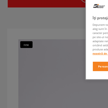
Îți prote
Depunem toate
aleg sunt în
caracter per
pe site-ul n
adaptate nev
new
oricând setă
produse adap
noastră de 
Person