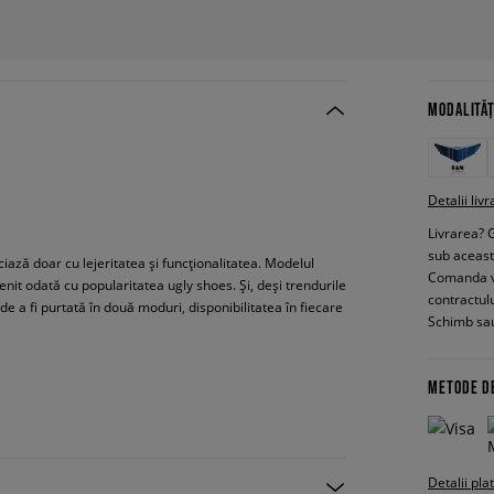
MODALITĂȚ
Detalii livr
Livrarea? 
sub aceas
ciază doar cu lejeritatea și funcționalitatea. Modelul
Comanda vin
enit odată cu popularitatea ugly shoes. Și, deși trendurile
contractul
de a fi purtată în două moduri, disponibilitatea în fiecare
Schimb sau
METODE D
Detalii pla