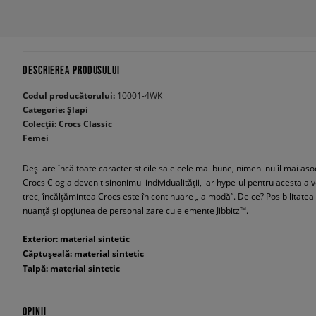
DESCRIEREA PRODUSULUI
Codul producătorului:
10001-4WK
Categorie:
Șlapi
Colecții:
Crocs Classic
Femei
Deși are încă toate caracteristicile sale cele mai bune, nimeni nu îl mai aso
Crocs Clog a devenit sinonimul individualității, iar hype-ul pentru acesta a v
trec, încălțămintea Crocs este în continuare „la modă”. De ce? Posibilitatea 
nuanță și opțiunea de personalizare cu elemente Jibbitz™.
Exterior: material sintetic
Căptușeală: material sintetic
Talpă: material sintetic
OPINII