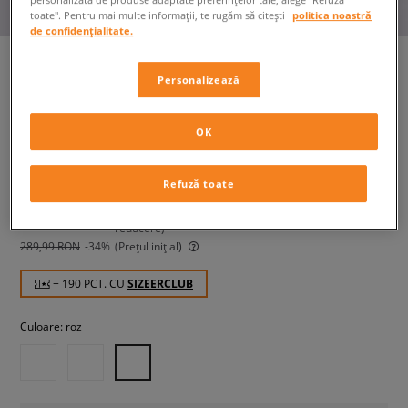
toate". Pentru mai multe informații, te rugăm să citești
politica noastră
de confidențialitate.
Personalizează
CROCS CLASSIC CLOG
femei, șlapi
OK
189,99 RON
Refuză toate
cu TVA
229,99 RON
-17%
(Cel mai mic preț din ultimele 30 de zile înainte de
reducere)
289,99 RON
-34%
(Prețul inițial)
+ 190 PCT. CU
SIZEERCLUB
Culoare:
roz