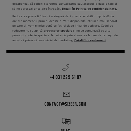
dezabonezi, să soliciți ștergerea, actualizarea sau accesul la datele tale și
Detalii în Politica de confidențialitate.
să ne adresezi orice alte întrebări.
Reducerea poate fi folosită o singură dată și este valabilă timp de 48 de
ore din momentul primirii acesteia. Va fi disponibilă într-un e-mail separat
pe care ți-l vom trimite după ce faci click pe linkul de activare. Codul de
produselor speciale
reducere nu se aplică
și nu se cumulează cu alte
promoții și oferte speciale. Nu uita că, prin abonarea la newsletter, ești de
Detalii în regulament
acord să primești comunicări de marketing.
.
+4 031 229 61 87
CONTACT@SIZEER.COM