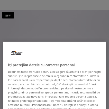
new
Îți protejăm datele cu caracter personal
Depunem toate eforturile pentru a ne asigura că achizițiile clienților noștri
sunt reușite, iar produsele pe care le aleg sunt în conformitate cu nevoile
lor. Facem acest lucru respectând pe deplin securitatea tuturor datelor cu
caracter personal. Fă click pe butonul „OK” dacă ești de acord să folosim
informații despre modul în care navighezi pe site-ul nostru pentru a
pregăti conținut personalizat special pentru tine, inclusiv recomandări de
produse adaptate nevoilor și intereselor tale, reclame personalizate sau
reținerea preferințelor selectate. Poți modifica oricând setările cookie,
accesând butonul „Personalizează”. Dacă nu dorești să primești o ofertă
personalizată de produse adaptate preferințelor tale, alege "Refuză