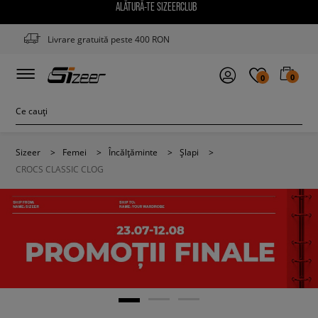
ALĂTURĂ-TE SIZEERCLUB
Livrare gratuită peste 400 RON
0
0
Sizeer
>
Femei
>
Încălțăminte
>
Șlapi
>
CROCS CLASSIC CLOG