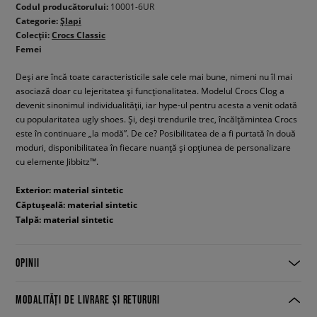
Codul producătorului:
10001-6UR
Categorie:
Șlapi
Colecții:
Crocs Classic
Femei
Deși are încă toate caracteristicile sale cele mai bune, nimeni nu îl mai
asociază doar cu lejeritatea și funcționalitatea. Modelul Crocs Clog a
devenit sinonimul individualității, iar hype-ul pentru acesta a venit odată
cu popularitatea ugly shoes. Și, deși trendurile trec, încălțămintea Crocs
este în continuare „la modă”. De ce? Posibilitatea de a fi purtată în două
moduri, disponibilitatea în fiecare nuanță și opțiunea de personalizare
cu elemente Jibbitz™.
Exterior: material sintetic
Căptușeală: material sintetic
Talpă: material sintetic
OPINII
MODALITĂȚI DE LIVRARE ȘI RETURURI