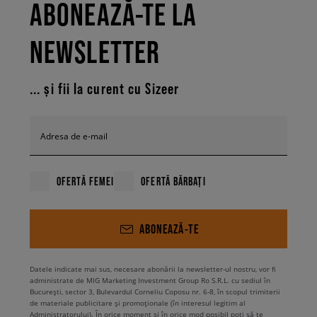
ABONEAZĂ-TE LA
NEWSLETTER
... și fii la curent cu Sizeer
Adresa de e-mail
OFERTĂ FEMEI
OFERTĂ BĂRBAȚI
ABONEAZĂ-TE
Datele indicate mai sus, necesare abonării la newsletter-ul nostru, vor fi
administrate de MIG Marketing Investment Group Ro S.R.L. cu sediul în
București, sector 3, Bulevardul Corneliu Coposu nr. 6-8, în scopul trimiterii
de materiale publicitare și promoționale (în interesul legitim al
Administratorului). În orice moment și în orice mod posibil poți să te