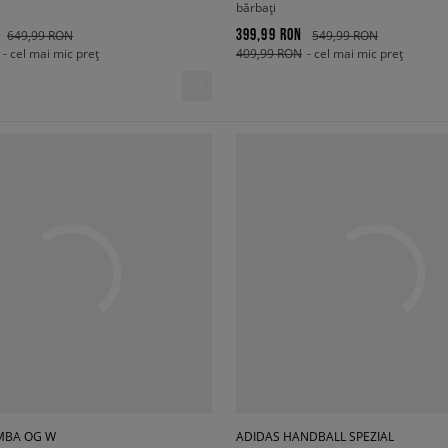
bărbați
399,99 RON
649,99 RON
549,99 RON
- cel mai mic preț
409,99 RON
- cel mai mic preț
MBA OG W
ADIDAS HANDBALL SPEZIAL