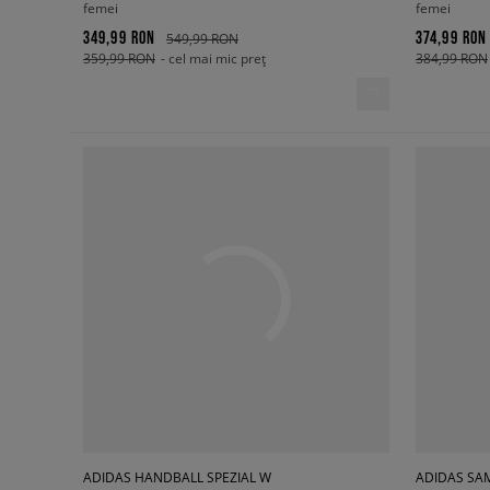
femei
femei
349,99 RON
374,99 RON
549,99 RON
359,99 RON
- cel mai mic preț
384,99 RON
ADIDAS HANDBALL SPEZIAL W
ADIDAS SA