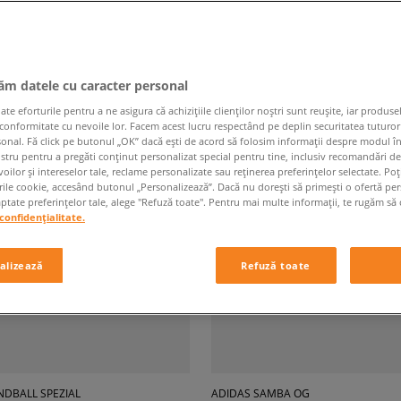
e pagină
din
80
produse
jăm datele cu caracter personal
 eforturile pentru a ne asigura că achizițiile clienților noștri sunt reușite, iar produsel
 conformitate cu nevoile lor. Facem acest lucru respectând pe deplin securitatea tuturor
sonal. Fă click pe butonul „OK” dacă ești de acord să folosim informații despre modul î
ostru pentru a pregăti conținut personalizat special pentru tine, inclusiv recomandări d
oilor și intereselor tale, reclame personalizate sau reținerea preferințelor selectate. Po
rile cookie, accesând butonul „Personalizează”. Dacă nu dorești să primești o ofertă pe
tate preferințelor tale, alege "Refuză toate". Pentru mai multe informații, te rugăm să 
confidențialitate.
alizează
Refuză toate
NDBALL SPEZIAL
ADIDAS SAMBA OG