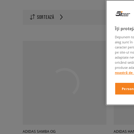
Produse p
SORTEAZĂ
60
Îți prote
Depunem toate
aleg sunt în
caracter per
pe site-ul n
adaptate nev
oricând setă
produse adap
noastră de 
Person
ADIDAS SAMBA OG
ADIDAS HA