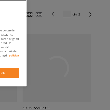
din
2
e pe care le
 datelor cu
n care navighezi
e produse
ți modifica
rsonalizată de
citești
politica
OK
ADIDAS SAMBA OG