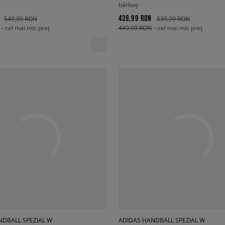
bărbați
439,99 RON
549,99 RON
539,99 RON
- cel mai mic preț
449,99 RON
- cel mai mic preț
NDBALL SPEZIAL W
ADIDAS HANDBALL SPEZIAL W