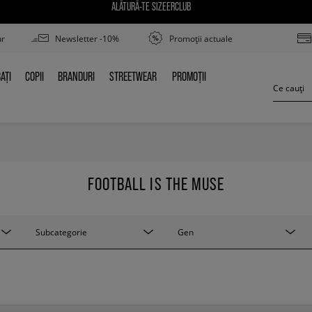
ALĂTURĂ-TE SIZEERCLUB
ur
Newsletter -10%
Promoții actuale
AȚI
COPII
BRANDURI
STREETWEAR
PROMOȚII
BAȚI
COPII
BRANDURI
STREETWEAR
PROMOȚII
FOOTBALL IS THE MUSE
Subcategorie
Gen