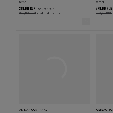
femei
femei
319,99 RON
379,99 RON
549,99 RON
359,99 RON
- cel mai mic preț
389,99 RON
ADIDAS SAMBA OG
ADIDAS HA