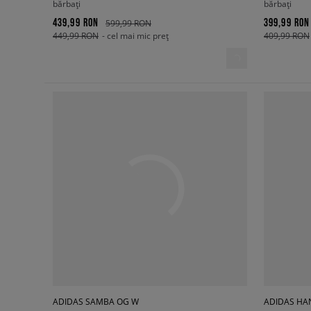
bărbați
bărbați
439,99 RON
399,99 RON
599,99 RON
449,99 RON
- cel mai mic preț
409,99 RON
ADIDAS SAMBA OG W
ADIDAS HA