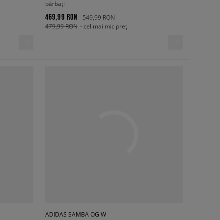
bărbați
469,99 RON
549,99 RON
479,99 RON
- cel mai mic preț
ADIDAS SAMBA OG W