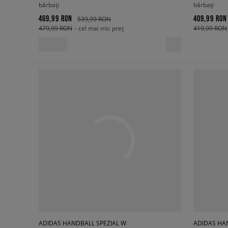
bărbați
bărbați
469,99 RON
409,99 RON
539,99 RON
479,99 RON
- cel mai mic preț
419,99 RON
ADIDAS HANDBALL SPEZIAL W
ADIDAS HA