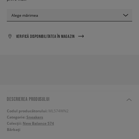
Alege mărimea
VERIFICĂ DISPONIBILITATEA ÎN MAGAZIN
DESCRIEREA PRODUSULUI
Codul producătorului:
ML574WN2
Categorie:
Sneakers
Colecții:
New Balance 574
Bărbați