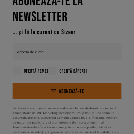
ABONEAZĂ-TE LA
NEWSLETTER
... și fii la curent cu Sizeer
Adresa de e-mail
OFERTĂ FEMEI
OFERTĂ BĂRBAȚI
ABONEAZĂ-TE
Datele indicate mai sus, necesare abonării la newsletter-ul nostru, vor fi
administrate de MIG Marketing Investment Group Ro S.R.L. cu sediul în
București, sector 3, Bulevardul Corneliu Coposu nr. 6-8, în scopul trimiterii
de materiale publicitare și promoționale (în interesul legitim al
Administratorului). În orice moment și în orice mod posibil poți să te
dezabonezi, să soliciți ștergerea, actualizarea sau accesul la datele tale și