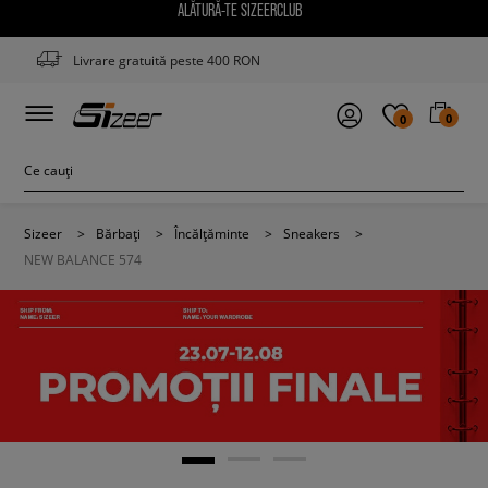
ALĂTURĂ-TE SIZEERCLUB
Livrare gratuită peste 400 RON
0
0
Sizeer
>
Bărbați
>
Încălțăminte
>
Sneakers
>
NEW BALANCE 574