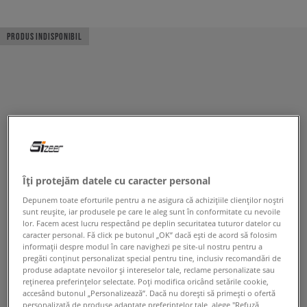
PRODUS INDISPONIBIL
Îți protejăm datele cu caracter personal
Depunem toate eforturile pentru a ne asigura că achizițiile clienților noștri
sunt reușite, iar produsele pe care le aleg sunt în conformitate cu nevoile
lor. Facem acest lucru respectând pe deplin securitatea tuturor datelor cu
caracter personal. Fă click pe butonul „OK” dacă ești de acord să folosim
informații despre modul în care navighezi pe site-ul nostru pentru a
pregăti conținut personalizat special pentru tine, inclusiv recomandări de
produse adaptate nevoilor și intereselor tale, reclame personalizate sau
reținerea preferințelor selectate. Poți modifica oricând setările cookie,
accesând butonul „Personalizează”. Dacă nu dorești să primești o ofertă
personalizată de produse adaptate preferințelor tale, alege "Refuză