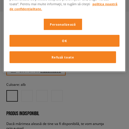
toate". Pentru mai multe informații, te rugăm să citești
politica noastră
de confidențialitate.
Personalizează
NEW BALANCE 574
bărbați, sneakers
OK
259,99 RON
Refuză toate
cu TVA
+ 260 PCT. CU
SIZEERCLUB
Culoare:
alb
PRODUS INDISPONIBIL
Dacă mărimea aleasă de tine va fi disponibilă, te vom anunța
prin e-mail.