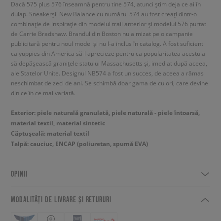
Dacă 575 plus 576 înseamnă pentru tine 574, atunci știm deja ce ai în
dulap. Sneakerșii New Balance cu numărul 574 au fost creați dintr-o
combinație de inspirație din modelul trail anterior și modelul 576 purtat
de Carrie Bradshaw. Brandul din Boston nu a mizat pe o campanie
publicitară pentru noul model și nu l-a inclus în catalog. A fost suficient
ca yuppies din America să-l aprecieze pentru ca popularitatea acestuia
să depășească granițele statului Massachusetts și, imediat după aceea,
ale Statelor Unite. Designul NB574 a fost un succes, de aceea a rămas
neschimbat de zeci de ani. Se schimbă doar gama de culori, care devine
din ce în ce mai variată.
Exterior: piele naturală granulată, piele naturală - piele întoarsă,
material textil, material sintetic
Căptușeală: material textil
Talpă: cauciuc, ENCAP (poliuretan, spumă EVA)
OPINII
MODALITĂȚI DE LIVRARE ȘI RETURURI