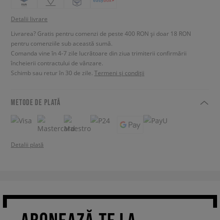
Detalii livrare
Livrarea? Gratis pentru comenzi de peste 400 RON și doar 18 RON
pentru comenziile sub această sumă.
Comanda vine în 4-7 zile lucrătoare din ziua trimiterii confirmării
încheierii contractului de vânzare.
Schimb sau retur în 30 de zile.
Termeni și condiții
METODE DE PLATĂ
Detalii plată