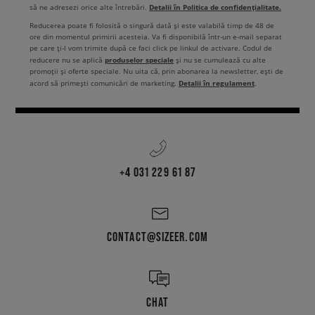
Detalii în Politica de confidențialitate.
să ne adresezi orice alte întrebări.
Reducerea poate fi folosită o singură dată și este valabilă timp de 48 de
ore din momentul primirii acesteia. Va fi disponibilă într-un e-mail separat
pe care ți-l vom trimite după ce faci click pe linkul de activare. Codul de
produselor speciale
reducere nu se aplică
și nu se cumulează cu alte
promoții și oferte speciale. Nu uita că, prin abonarea la newsletter, ești de
Detalii în regulament
acord să primești comunicări de marketing.
.
+4 031 229 61 87
CONTACT@SIZEER.COM
CHAT