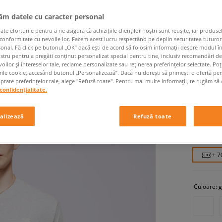
jăm datele cu caracter personal
 eforturile pentru a ne asigura că achizițiile clienților noștri sunt reușite, iar produsel
 conformitate cu nevoile lor. Facem acest lucru respectând pe deplin securitatea tuturor
sonal. Fă click pe butonul „OK” dacă ești de acord să folosim informații despre modul î
ostru pentru a pregăti conținut personalizat special pentru tine, inclusiv recomandări d
oilor și intereselor tale, reclame personalizate sau reținerea preferințelor selectate. Po
rile cookie, accesând butonul „Personalizează”. Dacă nu dorești să primești o ofertă pe
tate preferințelor tale, alege "Refuză toate". Pentru mai multe informații, te rugăm să 
NEW BA
confidențialitate.
bărbați, tr
alizează
Refuză toate
69,99 
+ 7
Culoare:
g