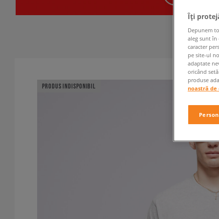
Îți prote
Depunem toate
aleg sunt în
caracter per
pe site-ul n
adaptate nev
oricând setă
produse adap
PRODUS INDISPONIBIL
noastră de 
Person