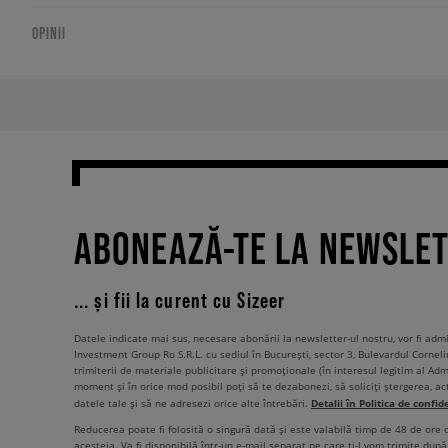
OPINII
ABONEAZĂ-TE LA NEWSLE
... și fii la curent cu Sizeer
Datele indicate mai sus, necesare abonării la newsletter-ul nostru, vor fi ad
Investment Group Ro S.R.L. cu sediul în București, sector 3, Bulevardul Corneli
trimiterii de materiale publicitare și promoționale (în interesul legitim al Admi
moment și în orice mod posibil poți să te dezabonezi, să soliciți ștergerea, ac
Detalii în Politica de confid
datele tale și să ne adresezi orice alte întrebări.
Reducerea poate fi folosită o singură dată și este valabilă timp de 48 de ore
acesteia. Va fi disponibilă într-un e-mail separat pe care ți-l vom trimite după 