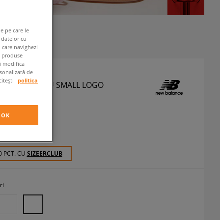
e pe care le
 datelor cu
n care navighezi
e produse
ți modifica
rsonalizată de
citești
politica
LANCE TRICOU SMALL LOGO
icouri
OK
RON
cu TVA
0 PCT. CU
SIZEERCLUB
ri