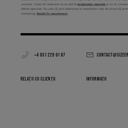
produselor speciale
activare. Codul de reducere nu se aplică
și nu se cumulea
oferte speciale. Nu uita că, prin abonarea la newsletter, ești de acord să pri
Detalii în regulament
marketing.
.
+4 031 229 61 87
CONTACT@SIZEE
RELAȚII CU CLIENȚII
INFORMAȚII