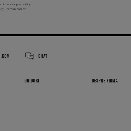
ză cu alte promoții și
mești comunicări de
R.COM
CHAT
GHIDURI
DESPRE FIRMĂ