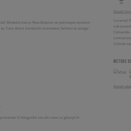
Detalii livr
Livrarea? 
ice stil. Modelul marca New Balance se potrivește excelent
sub aceas
a ta. Care dintre trendurile streetwear fashion te atrage
Comanda vin
contractul
Schimb sau
METODE D
Detalii pla
.
l prezentat în fotografie sau din ceea ce găsești în