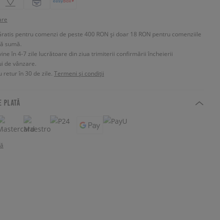
are
Gratis pentru comenzi de peste 400 RON și doar 18 RON pentru comenziile
tă sumă.
e în 4-7 zile lucrătoare din ziua trimiterii confirmării încheierii
ui de vânzare.
 retur în 30 de zile.
Termeni și condiții
E PLATĂ
tă