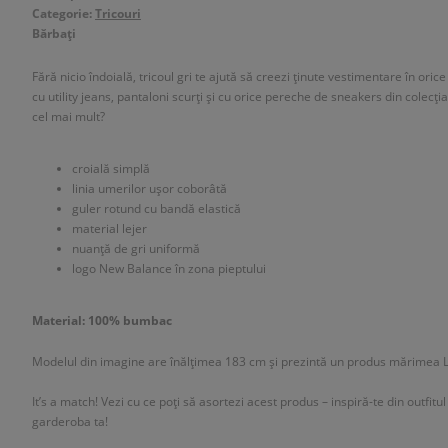
Categorie:
Tricouri
Bărbați
Fără nicio îndoială, tricoul gri te ajută să creezi ținute vestimentare în or
cu utility jeans, pantaloni scurți și cu orice pereche de sneakers din colecți
cel mai mult?
croială simplă
linia umerilor ușor coborâtă
guler rotund cu bandă elastică
material lejer
nuanță de gri uniformă
logo New Balance în zona pieptului
Material: 100% bumbac
Modelul din imagine are înălțimea 183 cm și prezintă un produs mărimea L
It’s a match! Vezi cu ce poți să asortezi acest produs – inspiră-te din outfitu
garderoba ta!