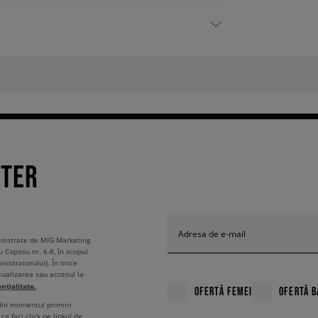
TTER
Adresa de e-mail
ministrate de MIG Marketing
u Coposu nr. 6-8, în scopul
nistratorului). În orice
tualizarea sau accesul la
ențialitate.
OFERTĂ FEMEI
OFERTĂ B
 din momentul primirii
ce faci click pe linkul de