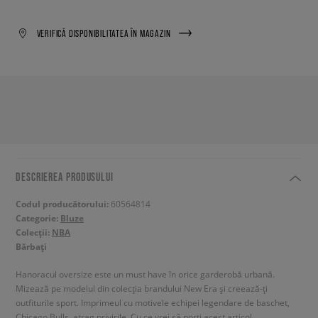
VERIFICĂ DISPONIBILITATEA ÎN MAGAZIN
DESCRIEREA PRODUSULUI
Codul producătorului:
60564814
Categorie:
Bluze
Colecții:
NBA
Bărbați
Hanoracul oversize este un must have în orice garderobă urbană.
Mizează pe modelul din colecția brandului New Era și creează-ți
outfiturile sport. Imprimeul cu motivele echipei legendare de baschet,
Chicago Bulls, atrag privirile. Cu ce vrei să porți acest articol