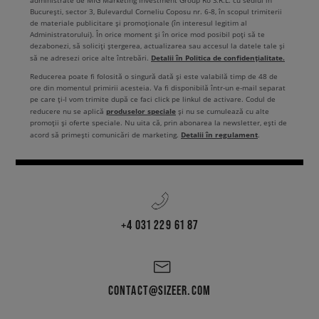
administrate de MIG Marketing Investment Group Ro S.R.L. cu sediul în
București, sector 3, Bulevardul Corneliu Coposu nr. 6-8, în scopul trimiterii
de materiale publicitare și promoționale (în interesul legitim al
Administratorului). În orice moment și în orice mod posibil poți să te
dezabonezi, să soliciți ștergerea, actualizarea sau accesul la datele tale și
Detalii în Politica de confidențialitate.
să ne adresezi orice alte întrebări.
Reducerea poate fi folosită o singură dată și este valabilă timp de 48 de
ore din momentul primirii acesteia. Va fi disponibilă într-un e-mail separat
pe care ți-l vom trimite după ce faci click pe linkul de activare. Codul de
produselor speciale
reducere nu se aplică
și nu se cumulează cu alte
promoții și oferte speciale. Nu uita că, prin abonarea la newsletter, ești de
Detalii în regulament
acord să primești comunicări de marketing.
.
+4 031 229 61 87
CONTACT@SIZEER.COM