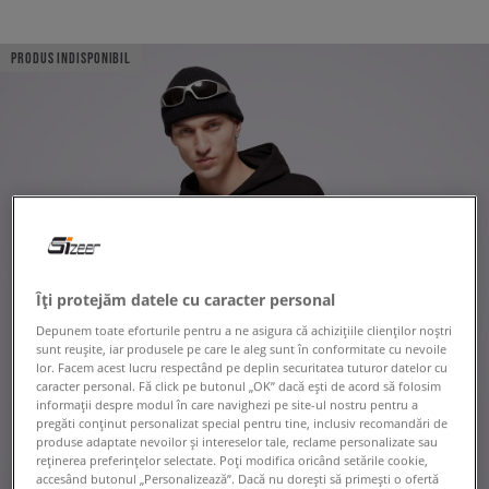
PRODUS INDISPONIBIL
Îți protejăm datele cu caracter personal
Depunem toate eforturile pentru a ne asigura că achizițiile clienților noștri
sunt reușite, iar produsele pe care le aleg sunt în conformitate cu nevoile
lor. Facem acest lucru respectând pe deplin securitatea tuturor datelor cu
caracter personal. Fă click pe butonul „OK” dacă ești de acord să folosim
informații despre modul în care navighezi pe site-ul nostru pentru a
pregăti conținut personalizat special pentru tine, inclusiv recomandări de
produse adaptate nevoilor și intereselor tale, reclame personalizate sau
reținerea preferințelor selectate. Poți modifica oricând setările cookie,
accesând butonul „Personalizează”. Dacă nu dorești să primești o ofertă