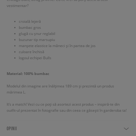
vestimentar?
croială lejeră
bumbac gros
glugă cu șnur reglabil
buzunar tip marsupiu
manșete elastice la mâneci și în partea de jos
culoare închisă
logoul echipei Bulls
Material: 100% bumbac
Modelul din imagine are înălțimea 189 cm și prezintă un produs
mărimea L.
It’s a match! Vezi cu ce poți să asortezi acest produs – inspiră-te din
outfit-ul prezentat în fotografie sau din ceea ce găsești în garderoba ta!
OPINII