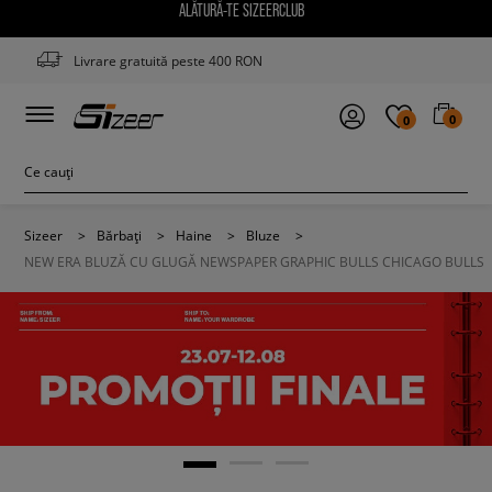
ALĂTURĂ-TE SIZEERCLUB
Livrare gratuită peste 400 RON
0
0
Sizeer
>
Bărbați
>
Haine
>
Bluze
>
NEW ERA BLUZĂ CU GLUGĂ NEWSPAPER GRAPHIC BULLS CHICAGO BULLS