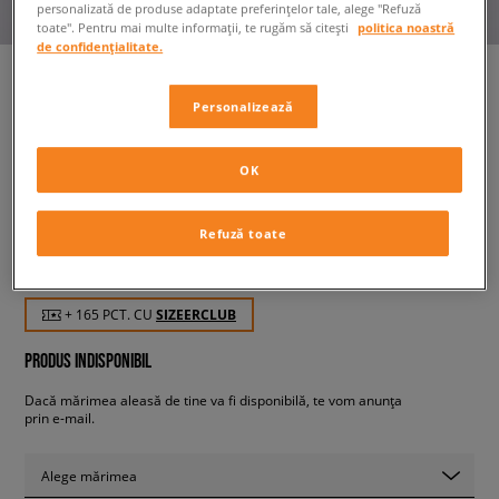
personalizată de produse adaptate preferințelor tale, alege "Refuză
toate". Pentru mai multe informații, te rugăm să citești
politica noastră
de confidențialitate.
Personalizează
NEW ERA BLUZĂ CU GLUGĂ
NEWSPAPER GRAPHIC BULLS
CHICAGO BULLS
OK
bărbați, bluze
Refuză toate
164,99 RON
cu TVA
+ 165 PCT. CU
SIZEERCLUB
PRODUS INDISPONIBIL
Dacă mărimea aleasă de tine va fi disponibilă, te vom anunța
prin e-mail.
Alege mărimea