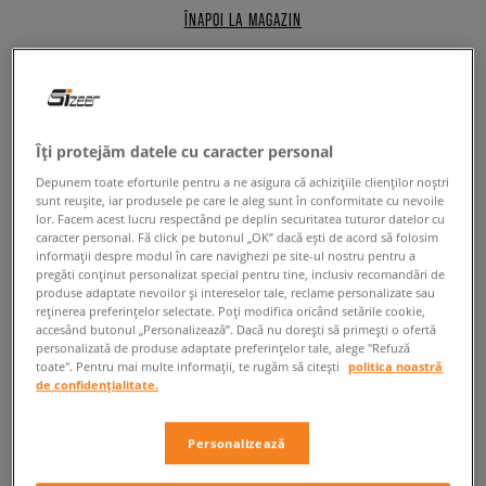
ÎNAPOI LA MAGAZIN
Nike M2K Tekno – lasă-te cucerit de forma
Îți protejăm datele cu caracter personal
modernă
Depunem toate eforturile pentru a ne asigura că achizițiile clienților noștri
sunt reușite, iar produsele pe care le aleg sunt în conformitate cu nevoile
Îți place să ieși în evidență și să-ți pui la punct look-ul de zi cu zi? Sau
lor. Facem acest lucru respectând pe deplin securitatea tuturor datelor cu
poate aparții grupului de freaks moderni, cărora le place să amestece
caracter personal. Fă click pe butonul „OK” dacă ești de acord să folosim
informații despre modul în care navighezi pe site-ul nostru pentru a
stilurile și să-și facă remarcat caracterul cu ajutorul culorilor și al outfit-
pregăti conținut personalizat special pentru tine, inclusiv recomandări de
ului? Apreciezi extravaganța, iar construcțiile futuriste mereu au avut un
produse adaptate nevoilor și intereselor tale, reclame personalizate sau
loc special în garderoba ta? Trimiterile la stilul retro combinate cu
reținerea preferințelor selectate. Poți modifica oricând setările cookie,
soluțiile de design te tentează prin stilul original? În acest caz ugly shoes
accesând butonul „Personalizează”. Dacă nu dorești să primești o ofertă
Nike M2K Tekno
cu siguranță îți vor completa în curând colecția! Iar
personalizată de produse adaptate preferințelor tale, alege "Refuză
toate". Pentru mai multe informații, te rugăm să citești
politica noastră
acum… află mai multe despre această încălțăminte!
de confidențialitate.
Cunoaște-le povestea
Personalizează
Crearea modelului
Nike M2K Tekno
a fost o adevărată provocare
pentru designerii brandului. De unde le-a venit ideea pentru o