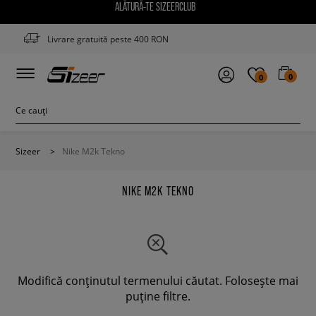
ALĂTURĂ-TE SIZEERCLUB
Livrare gratuită peste 400 RON
0
0
Sizeer
>
Nike M2k Tekno
NIKE M2K TEKNO
Modifică conținutul termenului căutat. Folosește mai
puține filtre.