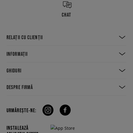
Tekno are la dispoziție diferite variante atât pentru fanii pielii întoarse,
cât și pentru cei care preferă pielea cu cereale integrale. Indiferent de
CHAT
versiunea, pe care te decizi să o alegi, cu siguranță se va potrivi cu
majoritatea ținutelor vestimentare și va rămâne în garderobă mai mult
de un sezon.
RELAȚII CU CLIENȚII
INFORMAȚII
GHIDURI
DESPRE FIRMĂ
URMĂREȘTE-NE:
INSTALEAZĂ