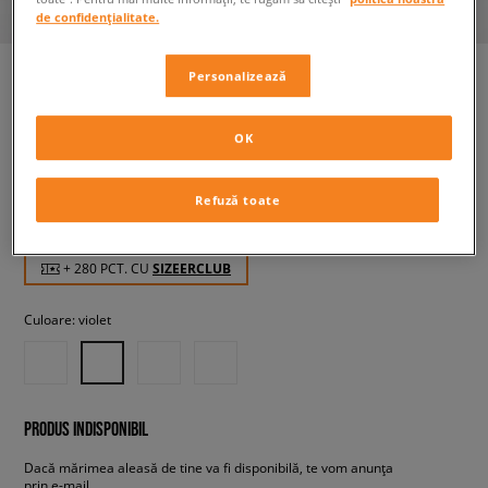
de confidențialitate.
Personalizează
WMNS AIR JORDAN 1 LOW
OK
femei, sneakers
Refuză toate
279,99 RON
cu TVA
+ 280 PCT. CU
SIZEERCLUB
Culoare:
violet
PRODUS INDISPONIBIL
Dacă mărimea aleasă de tine va fi disponibilă, te vom anunța
prin e-mail.