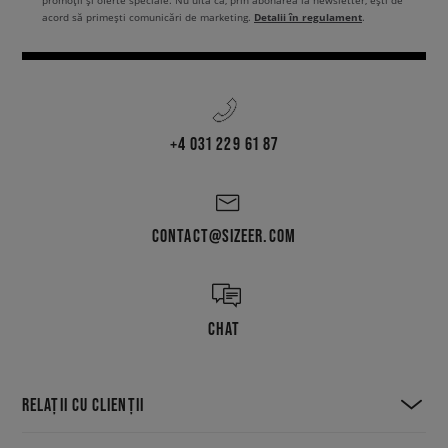
promoții și oferte speciale. Nu uita că, prin abonarea la newsletter, ești de
Detalii în regulament
acord să primești comunicări de marketing.
.
+4 031 229 61 87
CONTACT@SIZEER.COM
CHAT
RELAȚII CU CLIENȚII