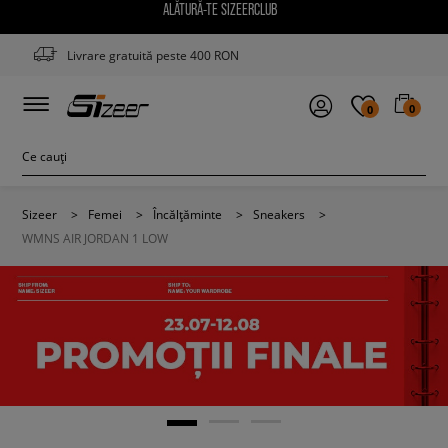
ALĂTURĂ-TE SIZEERCLUB
Livrare gratuită peste 400 RON
0
0
Sizeer
>
Femei
>
Încălțăminte
>
Sneakers
>
WMNS AIR JORDAN 1 LOW