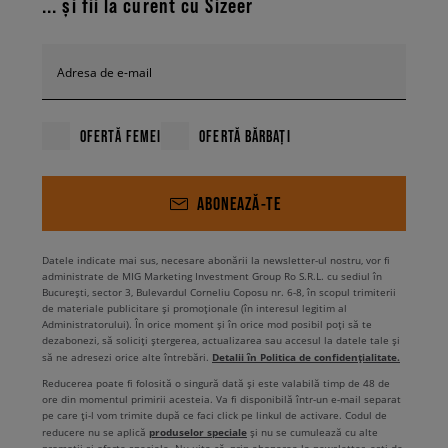
... și fii la curent cu Sizeer
Adresa de e-mail
OFERTĂ FEMEI
OFERTĂ BĂRBAȚI
ABONEAZĂ-TE
Datele indicate mai sus, necesare abonării la newsletter-ul nostru, vor fi
administrate de MIG Marketing Investment Group Ro S.R.L. cu sediul în
București, sector 3, Bulevardul Corneliu Coposu nr. 6-8, în scopul trimiterii
de materiale publicitare și promoționale (în interesul legitim al
Administratorului). În orice moment și în orice mod posibil poți să te
dezabonezi, să soliciți ștergerea, actualizarea sau accesul la datele tale și
Detalii în Politica de confidențialitate.
să ne adresezi orice alte întrebări.
Reducerea poate fi folosită o singură dată și este valabilă timp de 48 de
ore din momentul primirii acesteia. Va fi disponibilă într-un e-mail separat
pe care ți-l vom trimite după ce faci click pe linkul de activare. Codul de
produselor speciale
reducere nu se aplică
și nu se cumulează cu alte