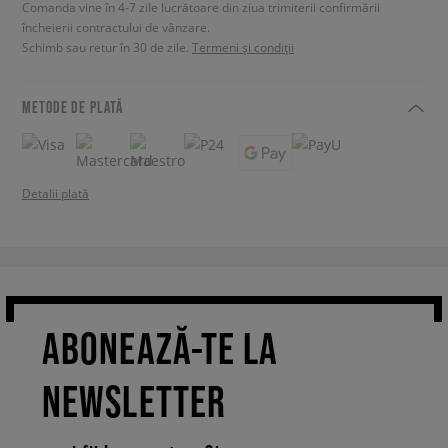
Comanda vine în 4-7 zile lucrătoare din ziua trimiterii confirmării
încheierii contractului de vânzare.
Schimb sau retur în 30 de zile.
Termeni și condiții
METODE DE PLATĂ
Detalii plată
ABONEAZĂ-TE LA
NEWSLETTER