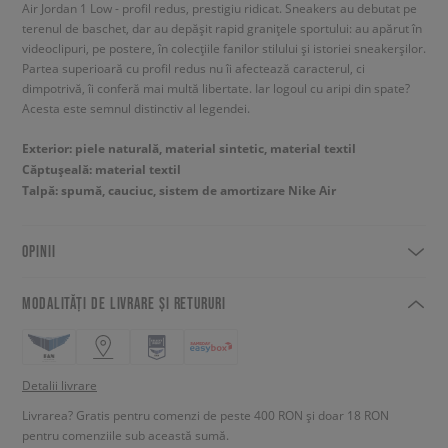
Air Jordan 1 Low - profil redus, prestigiu ridicat. Sneakers au debutat pe
terenul de baschet, dar au depășit rapid granițele sportului: au apărut în
videoclipuri, pe postere, în colecțiile fanilor stilului și istoriei sneakerșilor.
Partea superioară cu profil redus nu îi afectează caracterul, ci
dimpotrivă, îi conferă mai multă libertate. Iar logoul cu aripi din spate?
Acesta este semnul distinctiv al legendei.
Exterior: piele naturală, material sintetic, material textil
Căptușeală: material textil
Talpă: spumă, cauciuc, sistem de amortizare Nike Air
OPINII
MODALITĂȚI DE LIVRARE ȘI RETURURI
Detalii livrare
Livrarea? Gratis pentru comenzi de peste 400 RON și doar 18 RON
pentru comenziile sub această sumă.